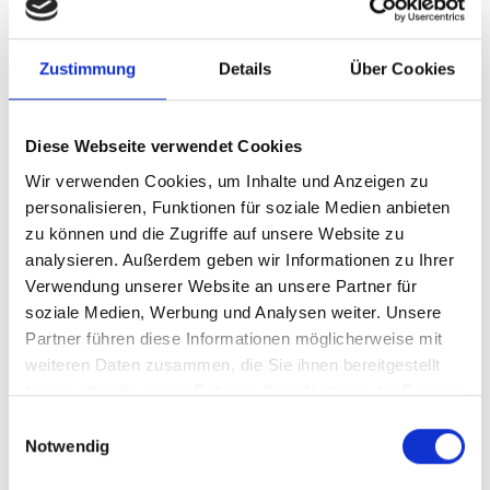
derzeit nur für Mitgliedsbanken des Genoverbandes e.V.
verfügbar.
Zustimmung
Details
Über Cookies
Ihre Herausforderung
Diese Webseite verwendet Cookies
Unsere Lösung
Wir verwenden Cookies, um Inhalte und Anzeigen zu
personalisieren, Funktionen für soziale Medien anbieten
zu können und die Zugriffe auf unsere Website zu
Ihre Vorteile
analysieren. Außerdem geben wir Informationen zu Ihrer
Verwendung unserer Website an unsere Partner für
Produkttyp
Standardisierte
soziale Medien, Werbung und Analysen weiter. Unsere
Beratungsleistung
Partner führen diese Informationen möglicherweise mit
Preis
Nach
Anmeldung
verfügbar
weiteren Daten zusammen, die Sie ihnen bereitgestellt
haben oder die sie im Rahmen Ihrer Nutzung der Dienste
Stand
15.03.2024
gesammelt haben.
Einwilligungsauswahl
Geplante
derzeit keine
Notwendig
Aktualisierung