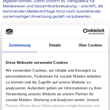
ergeben können. Damit schafft es Transparenz für
Meldewesen und Gesamtbanksteuerung – und hilft, die
kommenden Meldestichtage trotz noch ausstehender
systemseitiger Umsetzung gezielt vorzubereiten.
Ihre Herausforderung
Zustimmung
Details
Über Cookies
Unsere Lösung
Ihre Vorteile
Diese Webseite verwendet Cookies
Wir verwenden Cookies, um Inhalte und Anzeigen zu
personalisieren, Funktionen für soziale Medien anbieten
Inhaltsverzeichnis
zu können und die Zugriffe auf unsere Website zu
analysieren. Außerdem geben wir Informationen zu Ihrer
Produkttyp
Arbeitshilfe
Verwendung unserer Website an unsere Partner für
Stand
14.07.2026
soziale Medien, Werbung und Analysen weiter. Unsere
Partner führen diese Informationen möglicherweise mit
Geplante Aktualisierung
derzeit keine