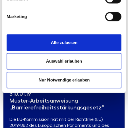
Die Muster-Arbeitsanweisung soll der Bank und ihren
Mitarbeitern im Falle einer
Durchsuchungsmaßnahme deren
Marketing
ordnungsgemäßen Ablauf ermöglichen. Ziel ist es,
sowohl den ungestörten ...
Mehr erfahren
Alle zulassen
Produkttyp:
Stand:
Arbeitsanweisung
30.07.2025
Auswahl erlauben
Format:
MS-Word und Lotus Notes
Nur Notwendige erlauben
310.01.19
Muster-Arbeitsanweisung
„Barrierefreiheitsstärkungsgesetz“
Die EU-Kommission hat mit der Richtlinie (EU)
2019/882 des Europäischen Parlaments und des