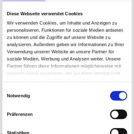
310.01.07
Muster-Arbeitsanweisung „Auskünfte“
Diese Webseite verwendet Cookies
Banken erteilen eigenen Kunden und anderen
Wir verwenden Cookies, um Inhalte und Anzeigen zu
Kreditinstituten für deren Zwecke und die ihrer
personalisieren, Funktionen für soziale Medien anbieten
Kunden als besondere Serviceleistung
zu können und die Zugriffe auf unsere Website zu
Bankauskünfte. Mit einer Bankauskunft kann ein ...
analysieren. Außerdem geben wir Informationen zu Ihrer
Verwendung unserer Website an unsere Partner für
Mehr erfahren
soziale Medien, Werbung und Analysen weiter. Unsere
Partner führen diese Informationen möglicherweise mit
Produkttyp:
Stand:
Arbeitsanweisung
30.03.2023
weiteren Daten zusammen, die Sie ihnen bereitgestellt
Format:
MS-Word und Lotus Notes
haben oder die sie im Rahmen Ihrer Nutzung der Dienste
gesammelt haben.
Einwilligungsauswahl
Notwendig
310.01.21
Präferenzen
Muster-Arbeitsanweisung
„Steuerfahndung und Auskunft“
Statistiken