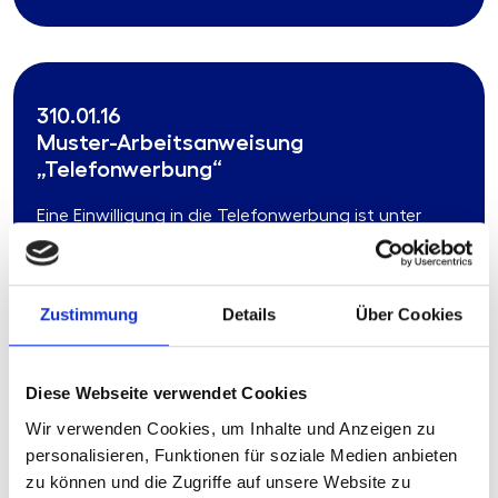
310.01.16
Muster-Arbeitsanweisung
„Telefonwerbung“
Eine Einwilligung in die Telefonwerbung ist unter
Berücksichtigung der Anforderungen an die
Dokumentation zwingend erforderlich. Die Muster-
Arbeitsanweisung gibt den rechtlichen ...
Zustimmung
Details
Über Cookies
Mehr erfahren
Diese Webseite verwendet Cookies
Produkttyp:
Stand:
Arbeitsanweisung
30.03.2025
Format:
MS-Word und Lotus Notes
Wir verwenden Cookies, um Inhalte und Anzeigen zu
personalisieren, Funktionen für soziale Medien anbieten
zu können und die Zugriffe auf unsere Website zu