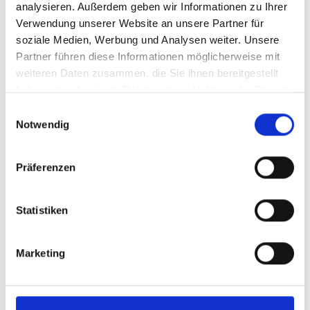
analysieren. Außerdem geben wir Informationen zu Ihrer
Verwendung unserer Website an unsere Partner für
310.01.17
soziale Medien, Werbung und Analysen weiter. Unsere
Muster-Arbeitsanweisung
Partner führen diese Informationen möglicherweise mit
„Vormundschaft, Betreuung,
weiteren Daten zusammen, die Sie ihnen bereitgestellt
Pflegschaft“
haben oder die sie im Rahmen Ihrer Nutzung der Dienste
gesammelt haben.
Bei der Anordnung einer Vormundschaft, Betreuung
Einwilligungsauswahl
oder Pflegschaft sind Besonderheiten hinsichtlich
Notwendig
Kontoeröffnung, Legitimation, Verfügung über
Konten und so weiter zu beachten. ...
Präferenzen
Mehr erfahren
Statistiken
Produkttyp:
Stand:
Arbeitsanweisung
30.06.2026
Format:
MS-Word und Lotus Notes
Marketing