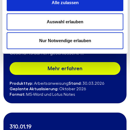
310.01.18
Alle zulassen
Muster-Arbeitsanweisung „Besondere
Vertriebsformen
Auswahl erlauben
(Fernabsatz/Außergeschäftsraum)“
Die Muster-Arbeitsanweisung regelt die Einhaltung
Nur Notwendige erlauben
der Vorschriften für im Fernabsatz, elektronischen
Geschäftsverkehr oder außerhalb von
Geschäftsräumen geschlossene ...
Mehr erfahren
Produkttyp:
Stand:
Arbeitsanweisung
30.03.2026
Geplante Aktualisierung:
Oktober 2026
Format:
MS-Word und Lotus Notes
310.01.19