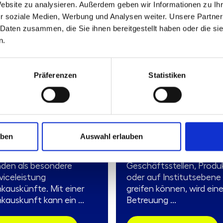
Website zu analysieren. Außerdem geben wir Informationen zu I
Notes
r soziale Medien, Werbung und Analysen weiter. Unsere Partner
 Daten zusammen, die Sie ihnen bereitgestellt haben oder die s
n.
.01.07
310.01.08
ster-
Muster-
Präferenzen
Statistiken
beitsanweisung
Arbeitsanweisung
uskünfte“
„Signale und Sperren
ken erteilen eigenen
Durch Signale und Sperr
den und anderen
die auf ganz bestimmte,
uben
Auswahl erlauben
ditinstituten für deren
individuell festzulegend
cke und die ihrer
Konten, Kunden,
den als besondere
Geschäftsstellen, Produ
viceleistung
oder auf Institutsebene
kauskünfte. Mit einer
greifen können, wird ein
kauskunft kann ein ...
Betreuung ...