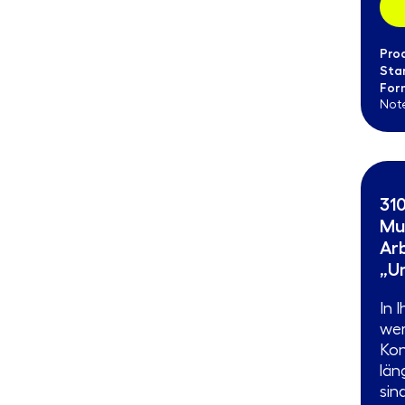
Pro
Sta
For
Not
310
Mu
Ar
„U
In 
wer
Kon
län
sin