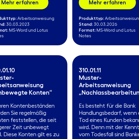
Mehr erfahren
Mehr erfahren
dukttyp:
Produkttyp:
Arbeitsanweisung
Arbeitsanweisu
nd:
Stand:
30.03.2023
30.03.2026
mat:
Format:
MS-Word und Lotus
MS-Word und Lotus
es
Notes
.01.10
310.01.11
ster-
Muster-
beitsanweisung
Arbeitsanweisung
nbewegte Konten“
„Nachlassbearbeitu
Ihren Kontenbeständen
Es besteht für die Bank
den Sie regelmäßig
Handlungsbedarf, wenn 
ten feststellen, die seit
Tod eines Kunden bekan
gerer Zeit unbewegt
wird. Denn mit der Kennt
d. Diese Konten gilt es zu
vom Todesfall sind Bank