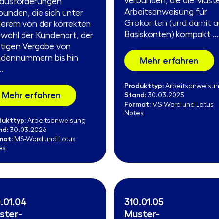
verbunden, die die Muste
ausforderungen
Arbeitsanweisung für
bunden, die sich unter
Girokonten (und damit 
erem von der korrekten
Basiskonten) kompakt ...
wahl der Kundenart, der
htigen Vergabe von
dennummern bis hin
Mehr erfahren
..
Produkttyp:
Arbeitsanweisu
Mehr erfahren
Stand:
30.03.2025
Format:
MS-Word und Lotus
Notes
dukttyp:
Arbeitsanweisung
nd:
30.03.2026
mat:
MS-Word und Lotus
es
.01.04
310.01.05
ster-
Muster-