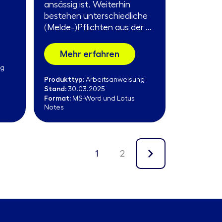
ansässig ist. Weiterhin
bestehen unterschiedliche
(Melde-)Pflichten aus der ...
Mehr erfahren
ng
Produkttyp:
Arbeitsanweisung
Stand:
30.03.2025
Format:
MS-Word und Lotus
Notes
1
2