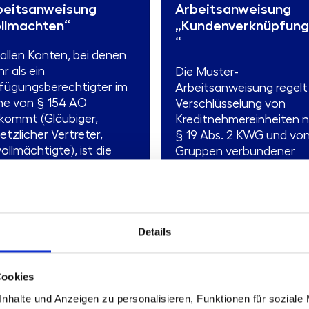
beitsanweisung
Arbeitsanweisung
ollmachten“
„Kundenverknüpfun
“
 allen Konten, bei denen
r als ein
Die Muster-
fügungsberechtigter im
Arbeitsanweisung regelt
ne von § 154 AO
Verschlüsselung von
kommt (Gläubiger,
Kreditnehmereinheiten 
etzlicher Vertreter,
§ 19 Abs. 2 KWG und vo
ollmächtigte), ist die
Gruppen verbundener
reffende Person im ...
Kunden nach Art. 4 Abs. 
Nr. 39 CRR. Darüber ...
Mehr erfahren
Mehr erfahren
Details
dukttyp:
Arbeitsanweisung
nd:
30.03.2026
Produkttyp:
Arbeitsanweisu
mat:
MS-Word und Lotus
Stand:
15.03.2022
Cookies
es
Geplante Aktualisierung:
Oktober 2026
nhalte und Anzeigen zu personalisieren, Funktionen für soziale
Format:
MS-Word und Lotus