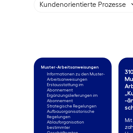
Kundenorientierte Prozesse
Muster-Arbeitsanweisungen
310
Informationen zu den Muster-
Mu
Arbeitsanweisungen
Erstausstattung im
Ar
Abonnement
„K
Ergänzungslieferungen im
-ä
Abonnement
Strategische Regelungen
sc
Aufbauorganisatorische
Regelungen
Mit
Ablauforganisation
zah
bestimmter