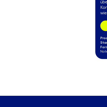
übe
Kon
wied
Pro
Sta
For
Not