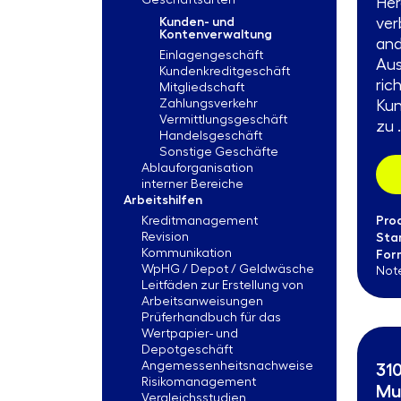
Geschäftsarten
Her
Kunden- und
ver
Kontenverwaltung
and
Einlagengeschäft
Aus
Kundenkreditgeschäft
ric
Mitgliedschaft
Zahlungsverkehr
Kun
Vermittlungsgeschäft
zu .
Handelsgeschäft
Sonstige Geschäfte
Ablauforganisation
interner Bereiche
Arbeitshilfen
Pro
Kreditmanagement
Revision
Sta
Kommunikation
For
WpHG / Depot / Geldwäsche
Not
Leitfäden zur Erstellung von
Arbeitsanweisungen
Prüferhandbuch für das
Wertpapier- und
Depotgeschäft
Angemessenheitsnachweise
310
Risikomanagement
Mu
Vergleichsstudien