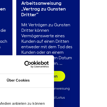
Arbeitsanweisung
gen
„Vertrag zu Gunsten
Dritter“
Mit Verträgen zu Gunsten
 die
Dritter können
Vermögenswerte eines
nach
Kunden auf einen Dritten
n
entweder mit dem Tod des
Kunden oder an einem
1
vorher bestimmten Datum
übertragen werden. ...
Mehr erfahren
Über Cookies
Produkttyp:
ng
Arbeitsanweisung
Stand:
30.06.2026
Format:
MS-Word und Lotus
Notes
 Medien anbieten zu können