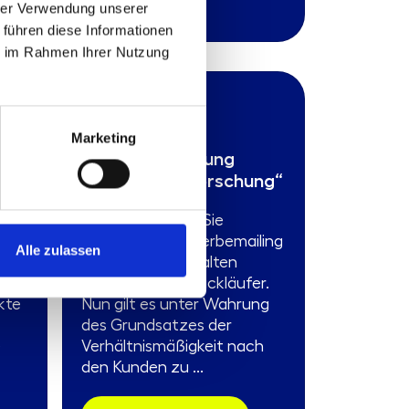
hrer Verwendung unserer
 führen diese Informationen
ie im Rahmen Ihrer Nutzung
310.01.09
Muster-
Marketing
Arbeitsanweisung
“
„Adressnachforschung“
en,
Kennen Sie das? Sie
versenden ein Werbemailing
Alle zulassen
e
per Post und erhalten
zahlreiche Postrückläufer.
kte
Nun gilt es unter Wahrung
des Grundsatzes der
e
Verhältnismäßigkeit nach
den Kunden zu ...