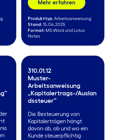
Mehr erfahren
Produkttyp:
ng
Arbeitsanweisung
Stand:
15.04.2025
Format:
MS-Word und Lotus
Notes
310.01.12
Muster-
Arbeitsanweisung
ng“
„Kapitalertrags-/Auslan
dssteuer“
der
Die Besteuerung von
nt
Kapitalerträgen hängt
nis
davon ab, ob und wo ein
en
Kunde steuerpflichtig