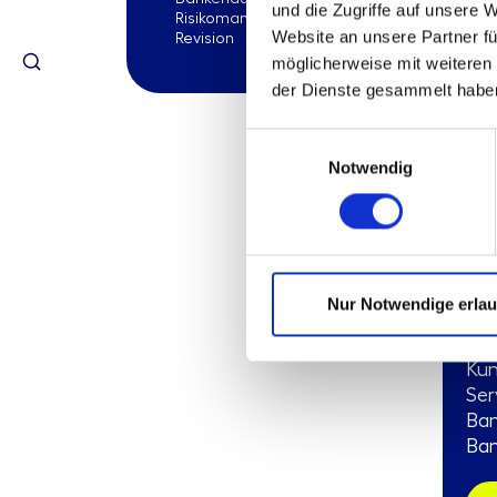
und die Zugriffe auf unsere 
Risikomanagement
Website an unsere Partner fü
Revision
möglicherweise mit weiteren
der Dienste gesammelt habe
310
Einwilligungsauswahl
Mu
Notwendig
Ar
„A
Ban
Kun
Nur Notwendige erla
Kre
Zwe
Kun
Ser
Ban
Ban