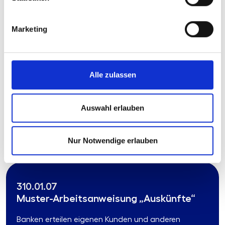
Muster-Arbeitsanweisung „Vertrag zu
Gunsten Dritter“
Marketing
Mit Verträgen zu Gunsten Dritter können
Vermögenswerte eines Kunden auf einen Dritten
entweder mit dem Tod des Kunden oder an einem
vorher bestimmten Datum übertragen werden. ...
Alle zulassen
Mehr erfahren
Auswahl erlauben
Produkttyp:
Stand:
Arbeitsanweisung
30.06.2026
Format:
MS-Word und Lotus Notes
Nur Notwendige erlauben
310.01.07
Muster-Arbeitsanweisung „Auskünfte“
Banken erteilen eigenen Kunden und anderen