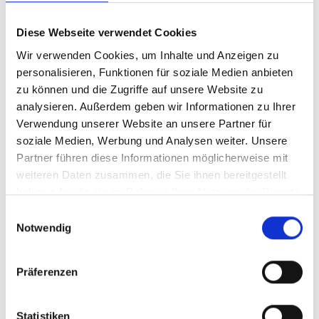
310.01.05
Diese Webseite verwendet Cookies
Muster-Arbeitsanweisung
„Kundenverknüpfungen“
Wir verwenden Cookies, um Inhalte und Anzeigen zu
personalisieren, Funktionen für soziale Medien anbieten
Die Muster-Arbeitsanweisung regelt die
zu können und die Zugriffe auf unsere Website zu
Verschlüsselung von Kreditnehmereinheiten nach §
analysieren. Außerdem geben wir Informationen zu Ihrer
19 Abs. 2 KWG und von Gruppen verbundener
Verwendung unserer Website an unsere Partner für
Kunden nach Art. 4 Abs. 1 Nr. 39 CRR. Darüber ...
soziale Medien, Werbung und Analysen weiter. Unsere
Partner führen diese Informationen möglicherweise mit
Mehr erfahren
weiteren Daten zusammen, die Sie ihnen bereitgestellt
haben oder die sie im Rahmen Ihrer Nutzung der Dienste
Produkttyp:
Stand:
Arbeitsanweisung
15.03.2022
gesammelt haben.
Einwilligungsauswahl
Geplante Aktualisierung:
Oktober 2026
Notwendig
Format:
MS-Word und Lotus Notes
Präferenzen
310.01.06
Statistiken