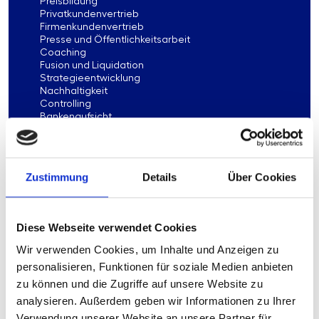
Preisbildung
Privatkundenvertrieb
Firmenkundenvertrieb
Presse und Öffentlichkeitsarbeit
Coaching
Fusion und Liquidation
Strategieentwicklung
Nachhaltigkeit
Controlling
Bankenaufsicht
Risikomanagement
Revision
Zustimmung
Details
Über Cookies
Diese Webseite verwendet Cookies
320.05.02
Muster-Arbeitsanweisung
Wir verwenden Cookies, um Inhalte und Anzeigen zu
„Materialversorgung“
personalisieren, Funktionen für soziale Medien anbieten
zu können und die Zugriffe auf unsere Website zu
Die Muster-Arbeitsanweisung „Materialversorgung“
analysieren. Außerdem geben wir Informationen zu Ihrer
befasst sich mit der Beschaffung und Verteilung
Verwendung unserer Website an unsere Partner für