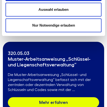
Auswahl erlauben
Mehr erfahren
Produkttyp:
Stand:
Arbeitsanweisung
30.06.2025
Nur Notwendige erlauben
Format:
MS-Word und Lotus Notes
320.05.03
Muster-Arbeitsanweisung „Schlüssel-
und Liegenschaftsverwaltung“
Die Muster-Arbeitsanweisung „Schlüssel- und
Liegenschaftsverwaltung“ befasst sich mit der
zentralen oder dezentralen Verwaltung von
Schlüsseln und Codes sowie mit der ...
Mehr erfahren