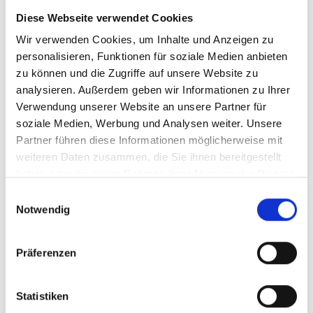
Datenschutz“
Diese Webseite verwendet Cookies
Etablierte Sicherungssysteme im Zuge der
Wir verwenden Cookies, um Inhalte und Anzeigen zu
Umsetzung des Informationssicherheits- sowie des
personalisieren, Funktionen für soziale Medien anbieten
Datenschutzmanagements entfalten ihren Nutzen
zu können und die Zugriffe auf unsere Website zu
nur dann, wenn die Mitarbeiter dafür ...
analysieren. Außerdem geben wir Informationen zu Ihrer
Verwendung unserer Website an unsere Partner für
Mehr erfahren
soziale Medien, Werbung und Analysen weiter. Unsere
Partner führen diese Informationen möglicherweise mit
Produkttyp:
Stand:
weiteren Daten zusammen, die Sie ihnen bereitgestellt
Arbeitsanweisung
30.03.2026
Format:
MS-Word und Lotus Notes
haben oder die sie im Rahmen Ihrer Nutzung der Dienste
gesammelt haben.
Einwilligungsauswahl
Notwendig
320.09.07
Präferenzen
Muster-Arbeitsanweisung
„Finanzsanktionen“
Statistiken
Die vorliegende Muster-Arbeitsanweisung