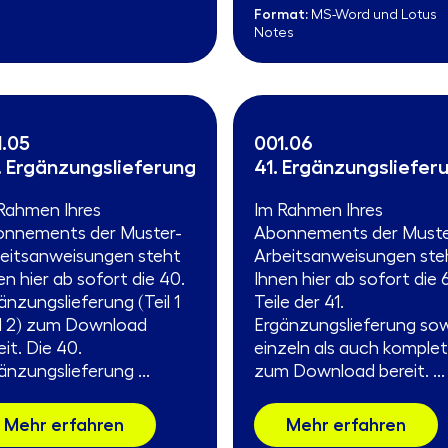
Format:
MS-Word und Lotus
Notes
1.05
001.06
. Ergänzungslieferung
41. Ergänzungsliefer
Rahmen Ihres
Im Rahmen Ihres
nnements der Muster-
Abonnements der Muste
eitsanweisungen steht
Arbeitsanweisungen st
en hier ab sofort die 40.
Ihnen hier ab sofort die 
änzungslieferung (Teil 1
Teile der 41.
 2) zum Download
Ergänzungslieferung so
eit. Die 40.
einzeln als auch komple
änzungslieferung ...
zum Download bereit. ...
Mehr erfahren
Mehr erfahren