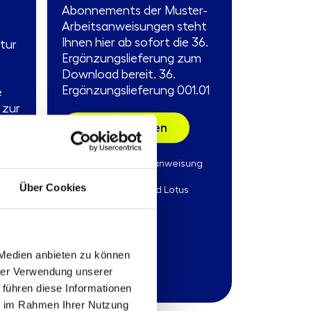
Abonnements der Muster-
Arbeitsanweisungen steht
Ihnen hier ab sofort die 36.
ktur
Ergänzungslieferung zum
Download bereit. 36.
Ergänzungslieferung 001.01
e
 zur
Mehr erfahren
Produkttyp:
Arbeitsanweisung
Stand:
15.09.2020
Über Cookies
Format:
MS-Word und Lotus
Notes
ng
 Medien anbieten zu können
hrer Verwendung unserer
 führen diese Informationen
ie im Rahmen Ihrer Nutzung