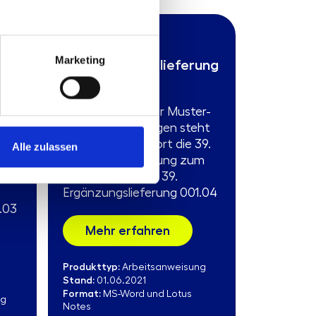
001.04
Marketing
ung
39. Ergänzungslieferung
Im Rahmen Ihres
r-
Abonnements der Muster-
ht
Arbeitsanweisungen steht
Ihnen hier ab sofort die 39.
Alle zulassen
Ergänzungslieferung zum
m
Download bereit. 39.
Ergänzungslieferung 001.04
.03
Mehr erfahren
Produkttyp:
Arbeitsanweisung
Stand:
01.06.2021
Format:
MS-Word und Lotus
ng
Notes