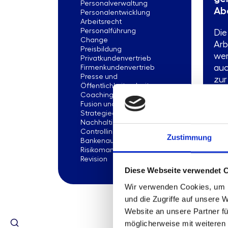
Personalverwaltung
Ab
Personalentwicklung
Arbeitsrecht
Personalführung
Die
Change
Arb
Preisbildung
wer
Privatkundenvertrieb
auc
Firmenkundenvertrieb
Presse und
zur
Öffentlichkeitsarbeit
ang
Coaching
daf
Fusion und Liquidation
Strategieentwicklung
Mod
Nachhaltigkeit
Controlling
Zustimmung
Bankenaufsicht
Risikomanagement
Revision
Pro
Diese Webseite verwendet 
Sta
Wir verwenden Cookies, um I
Gepl
jede
und die Zugriffe auf unsere 
For
Website an unsere Partner fü
möglicherweise mit weiteren