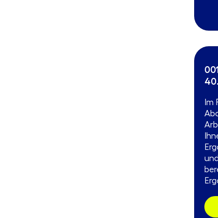
00
40
Im 
Abo
Arb
Ihn
Erg
und
ber
Erg