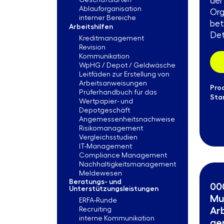
der
Geschäftsarten
Ablauforganisation
Org
interner Bereiche
bet
Arbeitshilfen
Det
Kreditmanagement
Revision
Kommunikation
WpHG / Depot / Geldwäsche
Leitfäden zur Erstellung von
Arbeitsanweisungen
Pro
Prüferhandbuch für das
Sta
Wertpapier- und
Depotgeschäft
Angemessenheitsnachweise
Risikomanagement
Vergleichsstudien
IT-Management
Compliance Management
Nachhaltigkeitsmanagement
Meldewesen
Beratungs- und
00
Unterstützungsleistungen
Mu
ERFA-Runde
Ar
Recruiting
interne Kommunikation
gen