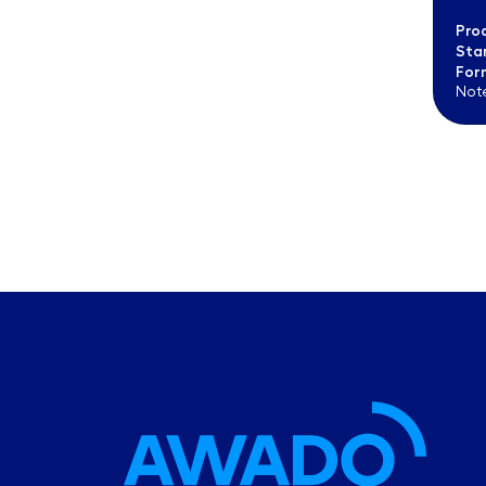
Pro
Sta
For
Not