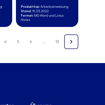
Produkttyp:
ng
Arbeitsanweisung
Stand:
15.03.2022
Format:
MS-Word und Lotus
Notes
4
5
6
…
18