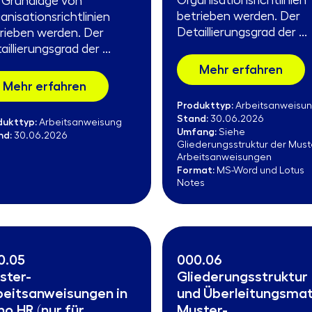
Organisationsrichtlinien
 Grundlage von
betrieben werden. Der
anisationsrichtlinien
Detaillierungsgrad der ...
rieben werden. Der
aillierungsgrad der ...
Mehr erfahren
Mehr erfahren
Produkttyp:
Arbeitsanweisu
Stand:
30.06.2026
dukttyp:
Arbeitsanweisung
Umfang:
Siehe
nd:
30.06.2026
Gliederungsstruktur der Must
Arbeitsanweisungen
Format:
MS-Word und Lotus
Notes
0.05
000.06
ster-
Gliederungsstruktur
beitsanweisungen in
und Überleitungsmat
o.HR (nur für
Muster-