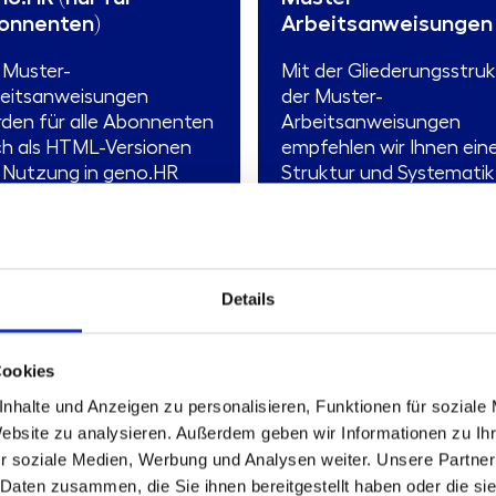
onnenten)
Arbeitsanweisungen
 Muster-
Mit der Gliederungsstru
eitsanweisungen
der Muster-
den für alle Abonnenten
Arbeitsanweisungen
h als HTML-Versionen
empfehlen wir Ihnen ein
 Nutzung in geno.HR
Struktur und Systematik
eboten. Voraussetzung
Gliederung Ihrer
ür ist, dass die Bank das
notwendigen und
ul ...
optionalen
organisatorischen ...
Details
Mehr erfahren
Mehr erfahren
dukttyp:
Arbeitsanweisung
Cookies
nd:
30.09.2021
Produkttyp:
Arbeitsanweisu
nhalte und Anzeigen zu personalisieren, Funktionen für soziale
ante Aktualisierung:
Mit
Stand:
30.06.2026
r Ergänzungslieferung
Website zu analysieren. Außerdem geben wir Informationen zu I
mat:
HTML in geno.HR
r soziale Medien, Werbung und Analysen weiter. Unsere Partner
 Daten zusammen, die Sie ihnen bereitgestellt haben oder die s