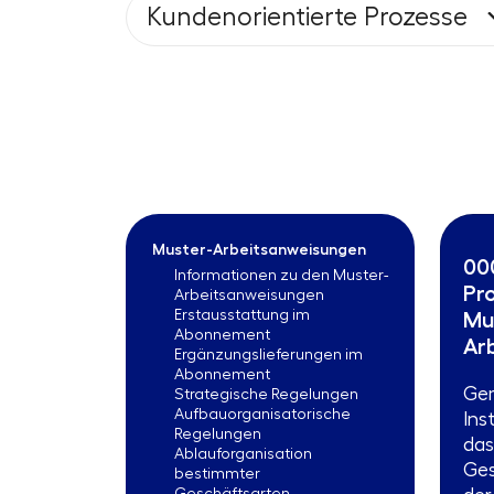
Kundenorientierte Prozesse
Muster-Arbeitsanweisungen
00
Informationen zu den Muster-
Pr
Arbeitsanweisungen
Erstausstattung im
Mu
Abonnement
Ar
Ergänzungslieferungen im
Abonnement
Gem
Strategische Regelungen
Aufbauorganisatorische
Ins
Regelungen
das
Ablauforganisation
Ges
bestimmter