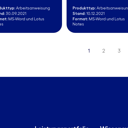
dukttyp:
Produkttyp:
Arbeitsanweisung
Arbeitsanweisu
nd:
Stand:
30.09.2021
10.12.2021
mat:
Format:
MS-Word und Lotus
MS-Word und Lotus
es
Notes
1
2
3