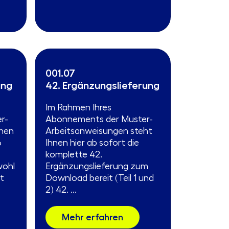
001.07
ung
42. Ergänzungslieferung
Im Rahmen Ihres
r-
Abonnements der Muster-
ehen
Arbeitsanweisungen steht
6
Ihnen hier ab sofort die
komplette 42.
wohl
Ergänzungslieferung zum
tt
Download bereit (Teil 1 und
2) 42. ...
Mehr erfahren