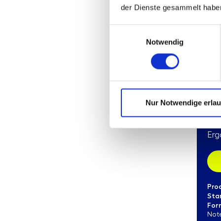
der Dienste gesammelt habe
Einwilligungsauswahl
00
Notwendig
37
Im 
Abo
Arb
Ihn
Nur Notwendige erla
Erg
Dow
Erg
Pro
Sta
For
Not