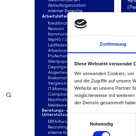
Rev
Geschäftsarten
Ablauforganisation
(Pe
interner Bereiche
100
Arbeitshilfen
Kreditmanagement
Revision
Kommunikation
WpHG / Depot / Geldwäsche
Zustimmung
Leitfäden zur Erstellung von
Pro
Arbeitsanweisungen
Ber
Prüferhandbuch für das
Sta
Wertpapier- und
Diese Webseite verwendet 
Depotgeschäft
Angemessenheitsnachweise
Wir verwenden Cookies, um I
Risikomanagement
und die Zugriffe auf unsere 
Vergleichsstudien
Website an unsere Partner fü
IT-Management
Compliance Management
möglicherweise mit weiteren
Nachhaltigkeitsmanagement
der Dienste gesammelt habe
Meldewesen
Beratungs- und
Unterstützungsleistungen
Einwilligungsauswahl
ERFA-Runde
Notwendig
Recruiting
interne Kommunikation