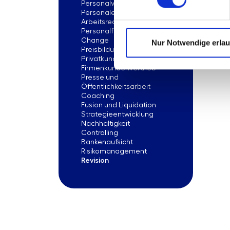
Personalverwaltung
Personalentwicklung
Arbeitsrecht
Personalführung
Change
Nur Notwendige erla
Preisbildung
Privatkundenvertrieb
Firmenkundenvertrieb
Presse und
Öffentlichkeitsarbeit
Coaching
Fusion und Liquidation
Strategieentwicklung
Nachhaltigkeit
Controlling
Bankenaufsicht
Risikomanagement
Revision