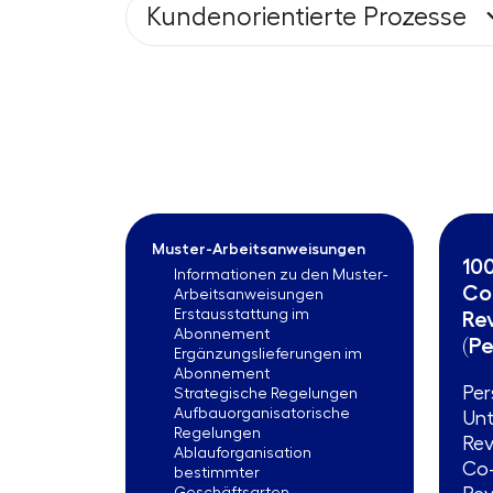
Kundenorientierte Prozesse
Muster-Arbeitsanweisungen
10
Informationen zu den Muster-
Co
Arbeitsanweisungen
Erstausstattung im
Re
Abonnement
(P
Ergänzungslieferungen im
Abonnement
Per
Strategische Regelungen
Aufbauorganisatorische
Unt
Regelungen
Rev
Ablauforganisation
Co-
bestimmter