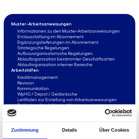
Muster-Arbeitsanweisungen
Informationen zu den Muster-Arbeitsanweisungen
Erstausstattung im Abonnement
Ergänzungslieferungen im Abonnement
Strategische Regelungen
Aufbauorganisatorische Regelungen
Ablauforganisation bestimmter Geschäftsarten
Ablauforganisation interner Bereiche
Arbeitshilfen
Kreditmanagement
Revision
Kommunikation
WpHG / Depot / Geldwäsche
Leitfäden zur Erstellung von Arbeitsanweisungen
Prüferhandbuch für das Wertpapier- und
Depotgeschäft
Angemessenheitsnachweise
Risikomanagement
Vergleichsstudien
Zustimmung
Details
Über Cookies
IT-Management