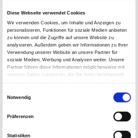
Compliance Management
Nachhaltigkeitsmanagement
Meldewesen
Diese Webseite verwendet Cookies
Beratungs- und Unterstützungsleistungen
Wir verwenden Cookies, um Inhalte und Anzeigen zu
ERFA-Runde
Recruiting
personalisieren, Funktionen für soziale Medien anbieten
interne Kommunikation
zu können und die Zugriffe auf unsere Website zu
Personalverwaltung
analysieren. Außerdem geben wir Informationen zu Ihrer
Personalentwicklung
Arbeitsrecht
Verwendung unserer Website an unsere Partner für
Personalführung
soziale Medien, Werbung und Analysen weiter. Unsere
Change
Partner führen diese Informationen möglicherweise mit
Preisbildung
Privatkundenvertrieb
weiteren Daten zusammen, die Sie ihnen bereitgestellt
Firmenkundenvertrieb
haben oder die sie im Rahmen Ihrer Nutzung der Dienste
Presse und Öffentlichkeitsarbeit
gesammelt haben.
Coaching
Einwilligungsauswahl
Fusion und Liquidation
Notwendig
Strategieentwicklung
Nachhaltigkeit
Controlling
Präferenzen
Bankenaufsicht
Risikomanagement
Revision
Statistiken