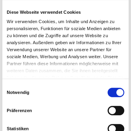
Compliance Management
Nachhaltigkeitsmanagement
Meldewesen
Diese Webseite verwendet Cookies
Beratungs- und Unterstützungsleistungen
Wir verwenden Cookies, um Inhalte und Anzeigen zu
ERFA-Runde
Recruiting
personalisieren, Funktionen für soziale Medien anbieten
interne Kommunikation
zu können und die Zugriffe auf unsere Website zu
Personalverwaltung
analysieren. Außerdem geben wir Informationen zu Ihrer
Personalentwicklung
Arbeitsrecht
Verwendung unserer Website an unsere Partner für
Personalführung
soziale Medien, Werbung und Analysen weiter. Unsere
Change
Partner führen diese Informationen möglicherweise mit
Preisbildung
Privatkundenvertrieb
weiteren Daten zusammen, die Sie ihnen bereitgestellt
Firmenkundenvertrieb
haben oder die sie im Rahmen Ihrer Nutzung der Dienste
Presse und Öffentlichkeitsarbeit
gesammelt haben.
Coaching
Einwilligungsauswahl
Fusion und Liquidation
Notwendig
Strategieentwicklung
Nachhaltigkeit
Controlling
Präferenzen
Bankenaufsicht
Risikomanagement
Revision
Statistiken