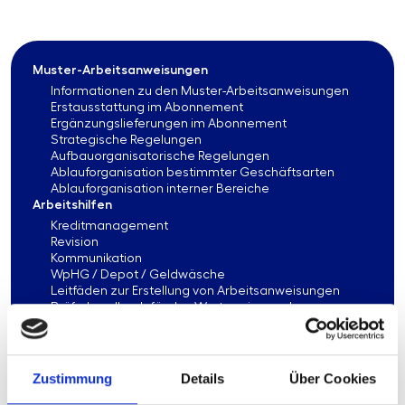
Muster-Arbeitsanweisungen
Informationen zu den Muster-Arbeitsanweisungen
Erstausstattung im Abonnement
Ergänzungslieferungen im Abonnement
Strategische Regelungen
Aufbauorganisatorische Regelungen
Ablauforganisation bestimmter Geschäftsarten
Ablauforganisation interner Bereiche
Arbeitshilfen
Kreditmanagement
Revision
Kommunikation
WpHG / Depot / Geldwäsche
Leitfäden zur Erstellung von Arbeitsanweisungen
Prüferhandbuch für das Wertpapier- und
Depotgeschäft
Angemessenheitsnachweise
Risikomanagement
Vergleichsstudien
Zustimmung
Details
Über Cookies
IT-Management