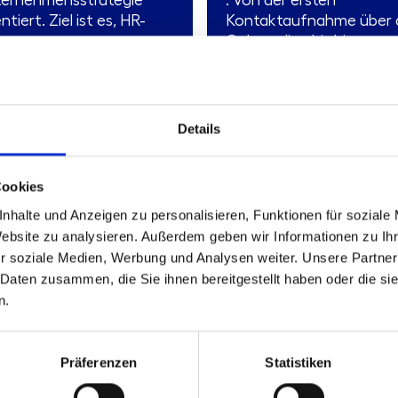
ernehmensstrategie
. Von der ersten
ntiert. Ziel ist es, HR-
Kontaktaufnahme über 
zesse ...
Onboarding bis hin zur ...
Mehr erfahren
Mehr erfahren
Details
dukttyp:
Produkttyp:
Standardisierte
Standardisierte
atungsleistung
Beratungsleistung
nd:
Stand:
05.01.2026
05.01.2026
Cookies
nhalte und Anzeigen zu personalisieren, Funktionen für soziale
Website zu analysieren. Außerdem geben wir Informationen zu I
r soziale Medien, Werbung und Analysen weiter. Unsere Partner
00.202
 Daten zusammen, die Sie ihnen bereitgestellt haben oder die s
hrungs- und
n.
turinitiativen
rung und
Präferenzen
Statistiken
ernehmenskultur
influssen