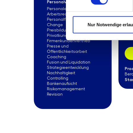
Personalverwaltung
Unt
Personalentwicklung
Mit
Arbeitsrecht
sta
Personalführung
Gra
Nur Notwendige erla
Change
wis
Preisbildung
Privatkundenvertrieb
Ans
Firmenkundenvertrieb
Presse und
Öffentlichkeitsarbeit
Coaching
Fusion und Liquidation
Strategieentwicklung
Pro
Nachhaltigkeit
Ber
Controlling
Sta
Bankenaufsicht
Risikomanagement
Revision