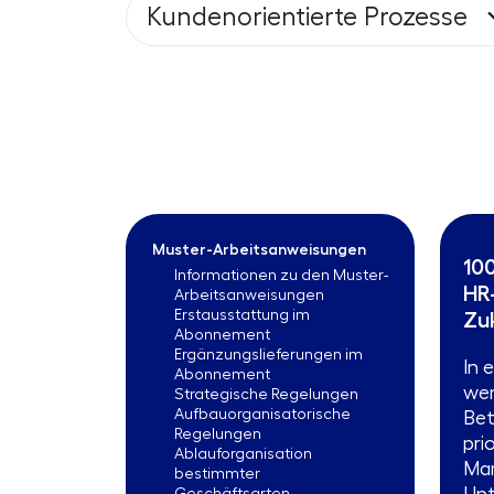
Kundenorientierte Prozesse
Muster-Arbeitsanweisungen
10
Informationen zu den Muster-
HR
Arbeitsanweisungen
Erstausstattung im
Zu
Abonnement
Ergänzungslieferungen im
In 
Abonnement
wer
Strategische Regelungen
Aufbauorganisatorische
Bet
Regelungen
pri
Ablauforganisation
Mar
bestimmter