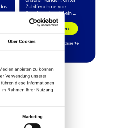
unserer Kunden. Unter
das
Zuhilfenahme von
Benchmarks wird ein ...
Mehr erfahren
Über Cookies
Produkttyp:
Standardisierte
Beratungsleistung
Stand:
05.01.2026
 Medien anbieten zu können
hrer Verwendung unserer
 führen diese Informationen
ie im Rahmen Ihrer Nutzung
Marketing