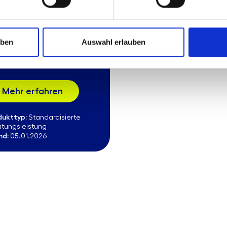
ernehmenserfolg und
arbeiterzufriedenheit
rk. Angeleitet von (360-
d) Analysen und
uben
Auswahl erlauben
senschaftlich validierten
ätzen ...
Mehr erfahren
dukttyp:
Standardisierte
atungsleistung
nd:
05.01.2026