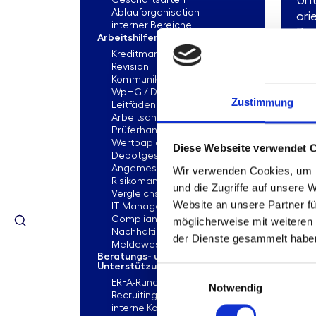
Unt
Geschäftsarten
Ablauforganisation
orie
interner Bereiche
Pro
Arbeitshilfen
Kreditmanagement
Revision
Kommunikation
WpHG / Depot / Geldwäsche
Zustimmung
Leitfäden zur Erstellung von
Pro
Arbeitsanweisungen
Ber
Prüferhandbuch für das
Sta
Wertpapier- und
Diese Webseite verwendet 
Depotgeschäft
Angemessenheitsnachweise
Wir verwenden Cookies, um I
Risikomanagement
und die Zugriffe auf unsere 
Vergleichsstudien
Website an unsere Partner fü
IT-Management
10
Compliance Management
möglicherweise mit weiteren
Fü
Nachhaltigkeitsmanagement
der Dienste gesammelt habe
Kul
Meldewesen
Beratungs- und
Unterstützungsleistungen
Einwilligungsauswahl
Füh
ERFA-Runde
Notwendig
Unt
Recruiting
bee
interne Kommunikation