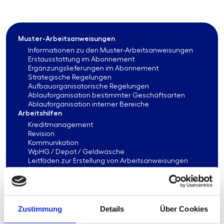
Muster-Arbeitsanweisungen
Informationen zu den Muster-Arbeitsanweisungen
Erstausstattung im Abonnement
Ergänzungslieferungen im Abonnement
Strategische Regelungen
Aufbauorganisatorische Regelungen
Ablauforganisation bestimmter Geschäftsarten
Ablauforganisation interner Bereiche
Arbeitshilfen
Kreditmanagement
Revision
Kommunikation
WpHG / Depot / Geldwäsche
Leitfäden zur Erstellung von Arbeitsanweisungen
Prüferhandbuch für das Wertpapier- und
Depotgeschäft
Angemessenheitsnachweise
Risikomanagement
Vergleichsstudien
Zustimmung
Details
Über Cookies
IT-Management