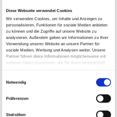
Compliance Management
Nachhaltigkeitsmanagement
Meldewesen
Diese Webseite verwendet Cookies
Beratungs- und Unterstützungsleistungen
Wir verwenden Cookies, um Inhalte und Anzeigen zu
ERFA-Runde
personalisieren, Funktionen für soziale Medien anbieten
Recruiting
interne Kommunikation
zu können und die Zugriffe auf unsere Website zu
Personalverwaltung
analysieren. Außerdem geben wir Informationen zu Ihrer
Personalentwicklung
Verwendung unserer Website an unsere Partner für
Arbeitsrecht
Personalführung
soziale Medien, Werbung und Analysen weiter. Unsere
Change
Partner führen diese Informationen möglicherweise mit
Preisbildung
weiteren Daten zusammen, die Sie ihnen bereitgestellt
Privatkundenvertrieb
Firmenkundenvertrieb
haben oder die sie im Rahmen Ihrer Nutzung der Dienste
Presse und Öffentlichkeitsarbeit
gesammelt haben.
Einwilligungsauswahl
Coaching
Fusion und Liquidation
Notwendig
Strategieentwicklung
Nachhaltigkeit
Controlling
Präferenzen
Bankenaufsicht
Risikomanagement
Revision
Statistiken