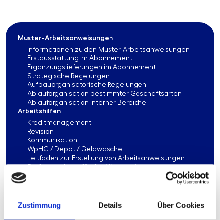
Muster-Arbeitsanweisungen
Informationen zu den Muster-Arbeitsanweisungen
Erstausstattung im Abonnement
Ergänzungslieferungen im Abonnement
Strategische Regelungen
Aufbauorganisatorische Regelungen
Ablauforganisation bestimmter Geschäftsarten
Ablauforganisation interner Bereiche
Arbeitshilfen
Kreditmanagement
Revision
Kommunikation
WpHG / Depot / Geldwäsche
Leitfäden zur Erstellung von Arbeitsanweisungen
Prüferhandbuch für das Wertpapier- und
Depotgeschäft
Angemessenheitsnachweise
Risikomanagement
Vergleichsstudien
Zustimmung
Details
Über Cookies
IT-Management