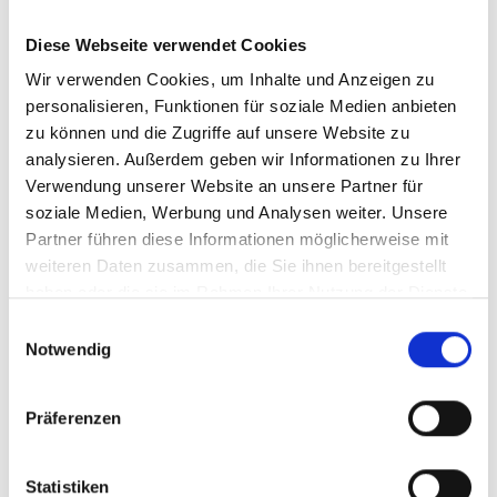
Compliance Management
Nachhaltigkeitsmanagement
Meldewesen
Diese Webseite verwendet Cookies
Beratungs- und Unterstützungsleistungen
Wir verwenden Cookies, um Inhalte und Anzeigen zu
ERFA-Runde
personalisieren, Funktionen für soziale Medien anbieten
Recruiting
interne Kommunikation
zu können und die Zugriffe auf unsere Website zu
Personalverwaltung
analysieren. Außerdem geben wir Informationen zu Ihrer
Personalentwicklung
Verwendung unserer Website an unsere Partner für
Arbeitsrecht
Personalführung
soziale Medien, Werbung und Analysen weiter. Unsere
Change
Partner führen diese Informationen möglicherweise mit
Preisbildung
weiteren Daten zusammen, die Sie ihnen bereitgestellt
Privatkundenvertrieb
Firmenkundenvertrieb
haben oder die sie im Rahmen Ihrer Nutzung der Dienste
Presse und Öffentlichkeitsarbeit
gesammelt haben.
Einwilligungsauswahl
Coaching
Fusion und Liquidation
Notwendig
Strategieentwicklung
Nachhaltigkeit
Controlling
Präferenzen
Bankenaufsicht
Risikomanagement
Revision
Statistiken