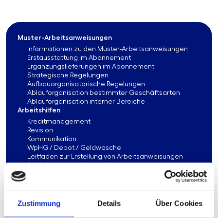
Muster-Arbeitsanweisungen
Informationen zu den Muster-Arbeitsanweisungen
Erstausstattung im Abonnement
Ergänzungslieferungen im Abonnement
Strategische Regelungen
Aufbauorganisatorische Regelungen
Ablauforganisation bestimmter Geschäftsarten
Ablauforganisation interner Bereiche
Arbeitshilfen
Kreditmanagement
Revision
Kommunikation
WpHG / Depot / Geldwäsche
Leitfäden zur Erstellung von Arbeitsanweisungen
Prüferhandbuch für das Wertpapier- und
Depotgeschäft
Angemessenheitsnachweise
Risikomanagement
Vergleichsstudien
Zustimmung
Details
Über Cookies
IT-Management