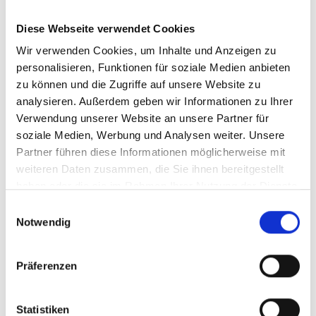
Compliance Management
Nachhaltigkeitsmanagement
Meldewesen
Diese Webseite verwendet Cookies
Beratungs- und Unterstützungsleistungen
Wir verwenden Cookies, um Inhalte und Anzeigen zu
ERFA-Runde
personalisieren, Funktionen für soziale Medien anbieten
Recruiting
interne Kommunikation
zu können und die Zugriffe auf unsere Website zu
Personalverwaltung
analysieren. Außerdem geben wir Informationen zu Ihrer
Personalentwicklung
Verwendung unserer Website an unsere Partner für
Arbeitsrecht
Personalführung
soziale Medien, Werbung und Analysen weiter. Unsere
Change
Partner führen diese Informationen möglicherweise mit
Preisbildung
weiteren Daten zusammen, die Sie ihnen bereitgestellt
Privatkundenvertrieb
Firmenkundenvertrieb
haben oder die sie im Rahmen Ihrer Nutzung der Dienste
Presse und Öffentlichkeitsarbeit
gesammelt haben.
Einwilligungsauswahl
Coaching
Fusion und Liquidation
Notwendig
Strategieentwicklung
Nachhaltigkeit
Controlling
Präferenzen
Bankenaufsicht
Risikomanagement
Revision
Statistiken