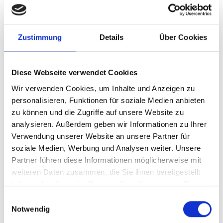
Zustimmung
Details
Über Cookies
930.11
Arbeitshilfe Self Assessment
Diese Webseite verwendet Cookies
operationeller Risiken
Wir verwenden Cookies, um Inhalte und Anzeigen zu
Institute müssen sich im Rahmen der Risikoinventur
personalisieren, Funktionen für soziale Medien anbieten
einen Überblick über alle Risiken verschaffen. Die
zu können und die Zugriffe auf unsere Website zu
lange eher nachrangig behandelten operationellen
analysieren. Außerdem geben wir Informationen zu Ihrer
Risiken geraten zunehmend ...
Verwendung unserer Website an unsere Partner für
soziale Medien, Werbung und Analysen weiter. Unsere
Mehr erfahren
Partner führen diese Informationen möglicherweise mit
weiteren Daten zusammen, die Sie ihnen bereitgestellt
Produkttyp:
Stand:
Arbeitshilfe
03.06.2022
haben oder die sie im Rahmen Ihrer Nutzung der Dienste
Geplante Aktualisierung:
Produkt eingestellt
gesammelt haben.
Format:
MS-Excel (mit Lizenzschlüssel, den Sie nach Ihrer
Einwilligungsauswahl
Bestellung per Mail erhalten)
Notwendig