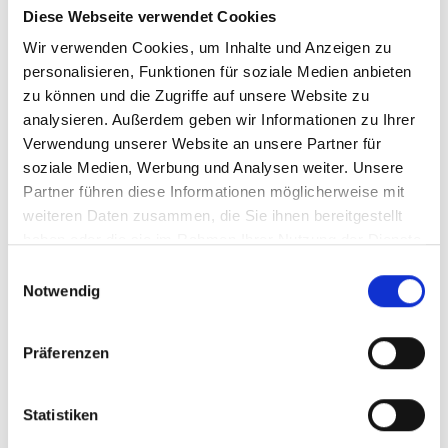
Diese Webseite verwendet Cookies
Wir verwenden Cookies, um Inhalte und Anzeigen zu
personalisieren, Funktionen für soziale Medien anbieten
zu können und die Zugriffe auf unsere Website zu
930.36
analysieren. Außerdem geben wir Informationen zu Ihrer
Arbeitshilfe Limitsystem
Verwendung unserer Website an unsere Partner für
Kundenkreditgeschäft
soziale Medien, Werbung und Analysen weiter. Unsere
Die MaRisk verlangen ein wirksames,
Partner führen diese Informationen möglicherweise mit
nachvollziehbares System zur Begrenzung und
weiteren Daten zusammen, die Sie ihnen bereitgestellt
Überwachung von Risiken im Kreditgeschäft. Ein
haben oder die sie im Rahmen Ihrer Nutzung der Dienste
fundiertes Kreditstrukturlimitsystem schafft ...
gesammelt haben.
Einwilligungsauswahl
Notwendig
Mehr erfahren
Präferenzen
Produkttyp:
Stand:
Arbeitshilfe
27.03.2026
Geplante Aktualisierung:
Befindet sich derzeit noch in
finaler Entwicklung
Format:
MS-Word, MS-Excel
Statistiken