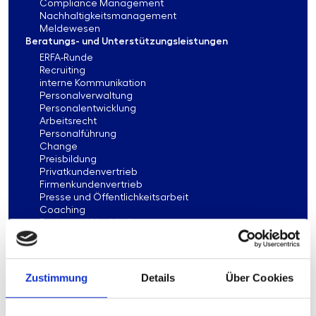
Compliance Management
Nachhaltigkeitsmanagement
Meldewesen
Beratungs- und Unterstützungsleistungen
ERFA-Runde
Recruiting
interne Kommunikation
Personalverwaltung
Personalentwicklung
Arbeitsrecht
Personalführung
Change
Preisbildung
Privatkundenvertrieb
Firmenkundenvertrieb
Presse und Öffentlichkeitsarbeit
Coaching
Fusion und Liquidation
Strategieentwicklung
Nachhaltigkeit
Controlling
Bankenaufsicht
Zustimmung
Details
Über Cookies
Risikomanagement
Revision