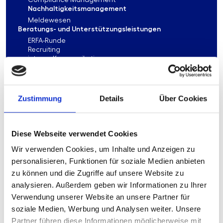
Compliance Management
Nachhaltigkeitsmanagement
Meldewesen
Beratungs- und Unterstützungsleistungen
ERFA-Runde
Recruiting
interne Kommunikation
Personalverwaltung
Personalentwicklung
Arbeitsrecht
Personalführung
Zustimmung
Details
Über Cookies
Change
Preisbildung
Privatkundenvertrieb
Firmenkundenvertrieb
Diese Webseite verwendet Cookies
Presse und Öffentlichkeitsarbeit
Wir verwenden Cookies, um Inhalte und Anzeigen zu
Coaching
Fusion und Liquidation
personalisieren, Funktionen für soziale Medien anbieten
Strategieentwicklung
zu können und die Zugriffe auf unsere Website zu
Nachhaltigkeit
analysieren. Außerdem geben wir Informationen zu Ihrer
Controlling
Bankenaufsicht
Verwendung unserer Website an unsere Partner für
Risikomanagement
soziale Medien, Werbung und Analysen weiter. Unsere
Revision
Partner führen diese Informationen möglicherweise mit