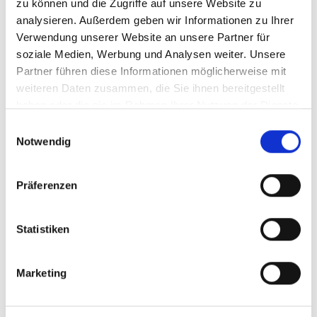
zu können und die Zugriffe auf unsere Website zu
analysieren. Außerdem geben wir Informationen zu Ihrer
Mehr erfahren
Verwendung unserer Website an unsere Partner für
soziale Medien, Werbung und Analysen weiter. Unsere
Produkttyp:
Stand:
Arbeitsanweisung
30.06.2025
Partner führen diese Informationen möglicherweise mit
Format:
MS-Word und Lotus Notes
weiteren Daten zusammen, die Sie ihnen bereitgestellt
haben oder die sie im Rahmen Ihrer Nutzung der Dienste
gesammelt haben.
Einwilligungsauswahl
Notwendig
310.01.12
Muster-Arbeitsanweisung
Präferenzen
„Kapitalertrags-/Auslandssteuer“
Die Besteuerung von Kapitalerträgen hängt davon
Statistiken
ab, ob und wo ein Kunde steuerpflichtig ansässig
ist. Weiterhin bestehen unterschiedliche
(Melde-)Pflichten aus der ...
Marketing
Mehr erfahren