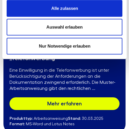
Produkttyp:
Stand:
Arbeitsanweisung
30.03.2025
Alle zulassen
Format:
MS-Word und Lotus Notes
Auswahl erlauben
310.01.16
Nur Notwendige erlauben
Muster-Arbeitsanweisung
„Telefonwerbung“
Eine Einwilligung in die Telefonwerbung ist unter
Berücksichtigung der Anforderungen an die
Dokumentation zwingend erforderlich. Die Muster-
Arbeitsanweisung gibt den rechtlichen ...
Mehr erfahren
Produkttyp:
Stand:
Arbeitsanweisung
30.03.2025
Format:
MS-Word und Lotus Notes