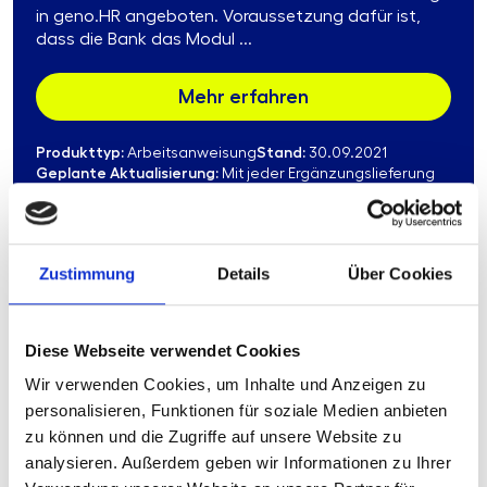
in geno.HR angeboten. Voraussetzung dafür ist,
dass die Bank das Modul ...
Mehr erfahren
Produkttyp:
Stand:
Arbeitsanweisung
30.09.2021
Geplante Aktualisierung:
Mit jeder Ergänzungslieferung
Format:
HTML in geno.HR
Zustimmung
Details
Über Cookies
000.06
Gliederungsstruktur und
Diese Webseite verwendet Cookies
Überleitungsmatrix Muster-
Wir verwenden Cookies, um Inhalte und Anzeigen zu
Arbeitsanweisungen
personalisieren, Funktionen für soziale Medien anbieten
zu können und die Zugriffe auf unsere Website zu
Mit der Gliederungsstruktur der Muster-
Arbeitsanweisungen empfehlen wir Ihnen eine
analysieren. Außerdem geben wir Informationen zu Ihrer
Struktur und Systematik zur Gliederung Ihrer