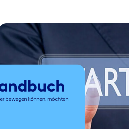
andbuch
icher bewegen können, möchten