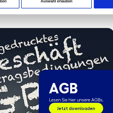
uben
Auswahl erlauben
AGB
Lesen Sie hier unsere AGBs.
Jetzt downloaden