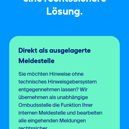
Lösung.
Direkt als ausgelagerte
Meldestelle
Sie möchten Hinweise ohne
technisches Hinweisgebersystem
entgegennehmen lassen? Wir
übernehmen als unabhängige
Ombudsstelle die Funktion Ihrer
internen Meldestelle und bearbeiten
alle eingehenden Meldungen
rechtssicher.