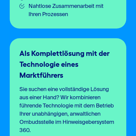
Nahtlose Zusammenarbeit mit
Ihren Prozessen
Als Komplettlösung mit der
Technologie eines
Marktführers
Sie suchen eine vollständige Lösung
aus einer Hand? Wir kombinieren
führende Technologie mit dem Betrieb
Ihrer unabhängigen, anwaltlichen
Ombudsstelle im Hinweisgebersystem
360.