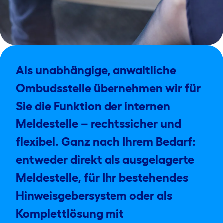
Als unabhängige, anwaltliche
Ombudsstelle übernehmen wir für
Sie die Funktion der internen
Meldestelle – rechtssicher und
flexibel. Ganz nach Ihrem Bedarf:
entweder direkt als ausgelagerte
Meldestelle, für Ihr bestehendes
Hinweisgebersystem oder als
Komplettlösung mit