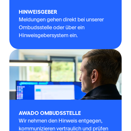
HINWEISGEBER
Meldungen gehen direkt bei unserer
Ombudsstelle oder über ein
Hinweisgebersystem ein.
AWADO OMBUDSSTELLE
Wir nehmen den Hinweis entgegen,
kommunizieren vertraulich und prüfen