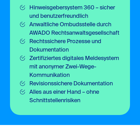
Hinweisgebersystem 360 – sicher
und benutzerfreundlich
Anwaltliche Ombudsstelle durch
AWADO Rechtsanwaltsgesellschaft
Rechtssichere Prozesse und
Dokumentation
Zertifiziertes digitales Meldesystem
mit anonymer Zwei-Wege-
Kommunikation
Revisionssichere Dokumentation
Alles aus einer Hand – ohne
Schnittstellenrisiken