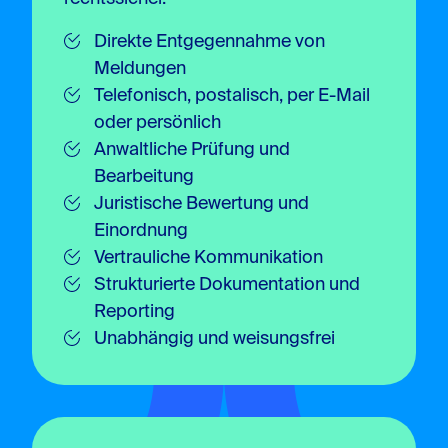
Direkte Entgegennahme von
Meldungen
Telefonisch, postalisch, per E-Mail
oder persönlich
Anwaltliche Prüfung und
Bearbeitung
Juristische Bewertung und
Einordnung
Vertrauliche Kommunikation
Strukturierte Dokumentation und
Reporting
Unabhängig und weisungsfrei