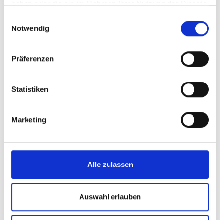
haben oder die sie im Rahmen Ihrer Nutzung der Dienste
gesammelt haben.
Einwilligungsauswahl
Unsere Standorte
Notwendig
Wir sind dort, wo Sie uns brauchen.
Präferenzen
Rendsburg
Statistiken
Mölln
Schwerin
Hamburg
Wittenburg
Marketing
Bremen
Berlin
Hannover
Münster
Alle zulassen
Düsseldorf
Leipzig
Auswahl erlauben