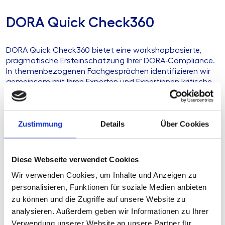
DORA Quick Check360
DORA Quick Check360 bietet eine workshopbasierte,
pragmatische Ersteinschätzung Ihrer DORA‑Compliance.
In themenbezogenen Fachgesprächen identifizieren wir
gemeinsam mit Ihren Experten und Expertinnen kritische
Handlungsfelder, Umsetzungsrisiken und
Optimierungspotenziale - effizient, fokussiert und
prüfungsnah.
Zustimmung
Details
Über Cookies
Der Quick Check eignet sich insbesondere als Einstieg,
Standortbestimmung, Management‑Decision‑Support
oder Vorbereitung auf weiterführende Prüfungen.
Diese Webseite verwendet Cookies
Wir verwenden Cookies, um Inhalte und Anzeigen zu
Testprogramm360
personalisieren, Funktionen für soziale Medien anbieten
zu können und die Zugriffe auf unsere Website zu
analysieren. Außerdem geben wir Informationen zu Ihrer
Ein robustes Testprogramm ist entscheidend für digitale
Verwendung unserer Website an unsere Partner für