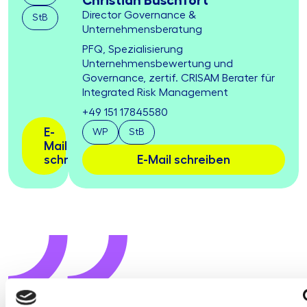
Christian Buschfort
Director Governance &
StB
Unternehmensberatung
PFQ, Spezialisierung
Unternehmensbewertung und
Governance, zertif. CRISAM Berater für
Integrated Risk Management
+49 151 17845580
E-
WP
StB
Mail
schreiben
E-Mail schreiben