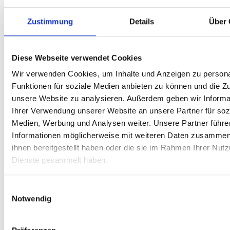
„Fundierte Geschäftsentscheidungen
Zustimmung
Details
Über 
treffen, um langfristigen Erfolg zu
sichern – Kompetente
Prüfungsleistungen als Schlüssel zum
Diese Webseite verwendet Cookies
Erfolg.“
Wir verwenden Cookies, um Inhalte und Anzeigen zu persona
Funktionen für soziale Medien anbieten zu können und die Zug
Christian Buschfort
unsere Website zu analysieren. Außerdem geben wir Informa
Unsere „Assurance-Leistungen“ werden von
Ihrer Verwendung unserer Website an unsere Partner für soz
dem erfahrenen Wirtschaftsprüfer Christian
Medien, Werbung und Analysen weiter. Unsere Partner führe
Buschfort geleitet. Er verfügt über mehr als 20
Informationen möglicherweise mit weiteren Daten zusammen,
Jahren Erfahrung in der Prüfung derartiger
ihnen bereitgestellt haben oder die sie im Rahmen Ihrer Nut
Fragestellungen und begleitet Sie persönlich
Dienste gesammelt haben.
durch den gesamten Prozess.
Einwilligungsauswahl
Notwendig
Limited Assurance
Die prüferische Durchsicht erhöht die Glaubhaftigkeit und