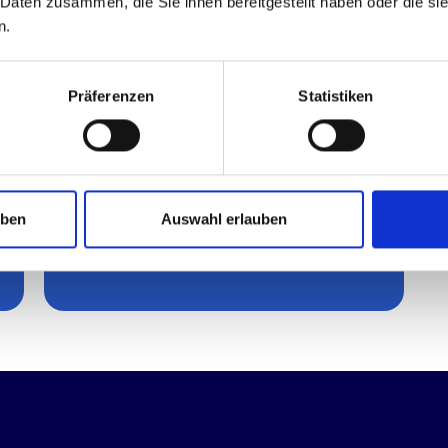
 Daten zusammen, die Sie ihnen bereitgestellt haben oder die s
IT
n.
Präferenzen
Statistiken
Risiko­management
uben
Auswahl erlauben