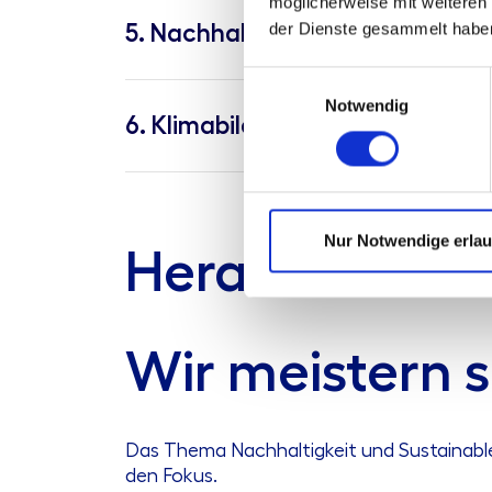
möglicherweise mit weiteren
der Dienste gesammelt habe
5. Nachhaltigkeitsmanagemen
Einwilligungsauswahl
Notwendig
6. Klimabilanzierung und Kli
Nur Notwendige erla
Herausforder
Wir meistern 
Das Thema Nachhaltigkeit und Sustainable 
den Fokus.