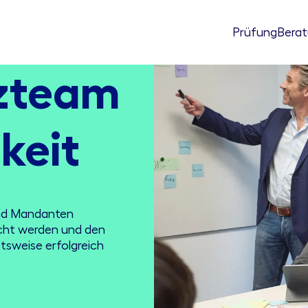
Prüfung
Bera
zteam
keit
nd Mandanten
cht werden und den
tsweise erfolgreich