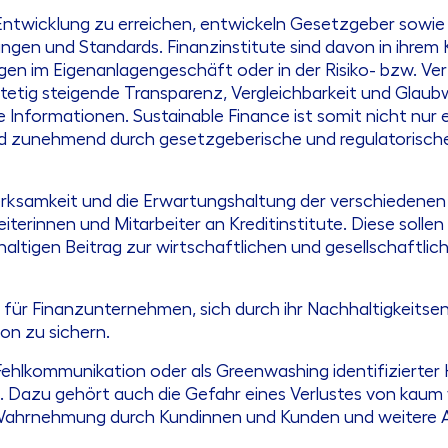
 Entwicklung zu erreichen, entwickeln Gesetzgeber sowie
ngen und Standards. Finanzinstitute sind davon in ihrem 
gen im Eigenanlagengeschäft oder in der Risiko- bzw. Ver
etig steigende Transparenz, Vergleichbarkeit und Glaub
 Informationen. Sustainable Finance ist somit nicht nur
d zunehmend durch gesetzgeberische und regulatorische
fmerksamkeit und die Erwartungshaltung der verschieden
eiterinnen und Mitarbeiter an Kreditinstitute. Diese solle
tigen Beitrag zur wirtschaftlichen und gesellschaftlich
nce für Finanzunternehmen, sich durch ihr Nachhaltigkei
on zu sichern.
 Fehlkommunikation oder als Greenwashing identifiziert
ut. Dazu gehört auch die Gefahr eines Verlustes von kau
 Wahrnehmung durch Kundinnen und Kunden und weitere 