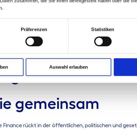
 Daten zusammen, die Sie ihnen bereitgestellt haben oder die s
n.
tsystem
Präferenzen
Statistiken
mamanagement
uben
Auswahl erlauben
ungen?
sie gemeinsam
Finance rückt in der öffentlichen, politischen und gese