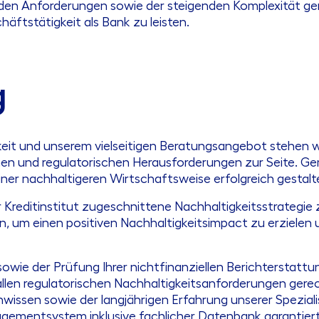
enden Anforderungen sowie der steigenden Komplexität ge
äftstätigkeit als Bank zu leisten.
g
eit und unserem vielseitigen Beratungsangebot stehen wi
hen und regulatorischen Herausforderungen zur Seite. 
er nachhaltigeren Wirtschaftsweise erfolgreich gestalt
hr Kreditinstitut zugeschnittene Nachhaltigkeitsstrategi
n, um einen positiven Nachhaltigkeitsimpact zu erzielen
 sowie der Prüfung Ihrer nichtfinanziellen Berichterstat
llen regulatorischen Nachhaltigkeitsanforderungen gerec
sen sowie der langjährigen Erfahrung unserer Spezialist
ementsystem inklusive fachlicher Datenbank garantiert I