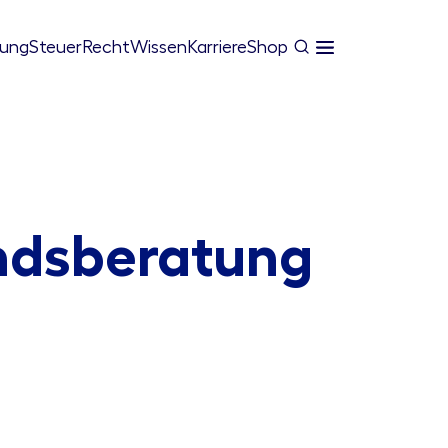
tung
Steuer
Recht
Wissen
Karriere
Shop
ndsberatung