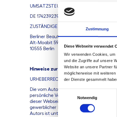
UMSATZSTEUER-IDENTIFIKATIONSNUM
DE 174239239
ZUSTÄNDIGE AUFSICHTSBEHÖRDE
Zustimmung
Berliner Beauftragte für Datenschutz und
Alt-Moabit 59-61
Diese Webseite verwendet 
10555 Berlin
Wir verwenden Cookies, um I
und die Zugriffe auf unsere 
Website an unsere Partner fü
Hinweise zur Website
möglicherweise mit weiteren
URHEBERRECHTLICHE HINWEISE
der Dienste gesammelt habe
Die vom Autor selbst erstellten Inhalte (Te
Einwilligungsauswahl
persönliche Verwendung bestimmt. Jede 
Notwendig
dieser Webseiten – insbesondere die weite
gewerblicher Nutzung sowie die Weitergab
Autors ist untersagt.