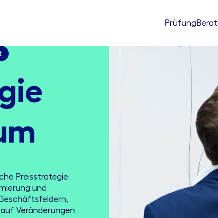
Prüfung
Bera
t
gie
um
che Preisstrategie
timierung und
 Geschäftsfeldern,
n auf Veränderungen