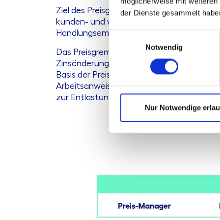
möglicherweise mit weiteren
Ziel des Preisgremiums ist es, mit geziel
der Dienste gesammelt habe
kunden- und wettbewerbsbedingte Entwickl
Handlungsempfehlungen abzuleiten und z
Einwilligungsauswahl
Notwendig
Das Preisgremium hat eine regelmäßige Fu
Zinsänderungen am Markt oder den Hauptm
Basis der Preis- und Produktstrategie der 
Arbeitsanweisung und Kompetenzprofile, 
zur Entlastung der Vorstandsebene.
Nur Notwendige erla