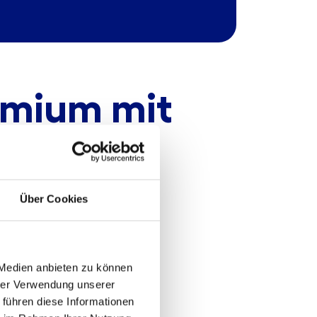
emium mit
g
Über Cookies
arkt-,
 Medien anbieten zu können
derung
hrer Verwendung unserer
 führen diese Informationen