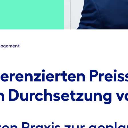
anagement
ferenzierten Preis
n Durchsetzung v
ten Praxis zur gepl