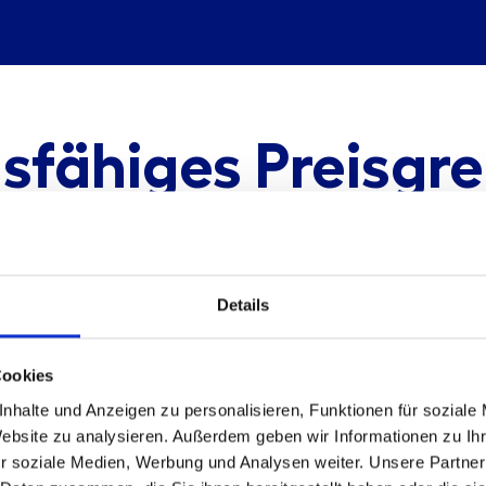
sfähiges Preisgr
ter Preissteuerun
Details
ionsfähigkeit auf M
Cookies
nhalte und Anzeigen zu personalisieren, Funktionen für soziale
 und Kundenverän
Website zu analysieren. Außerdem geben wir Informationen zu I
r soziale Medien, Werbung und Analysen weiter. Unsere Partner