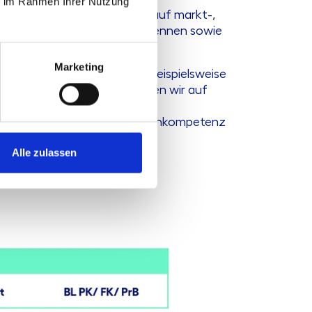
ie im Rahmen Ihrer Nutzung
sweise Konditionsgestaltung auf markt-,
en bereits im Vorfeld zu erkennen sowie
Marketing
. Mögliche Szenarien sind beispielsweise
n Mitteln. Dabei adjustieren wir auf
 alle Informationen inkl.
h eine Überarbeitung der Eigenkompetenz
Alle zulassen