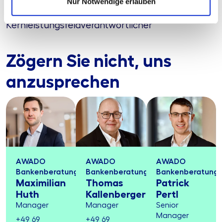
Nur Notwendige erlauben
Senior Manager und
Kernleistungsfeldverantwortlicher
Zögern Sie nicht, uns
anzusprechen
AWADO
AWADO
AWADO
Bankenberatung
Bankenberatung
Bankenberatung
Maximilian
Thomas
Patrick
Huth
Kallenberger
Pertl
Manager
Manager
Senior
Manager
+49 69
+49 69