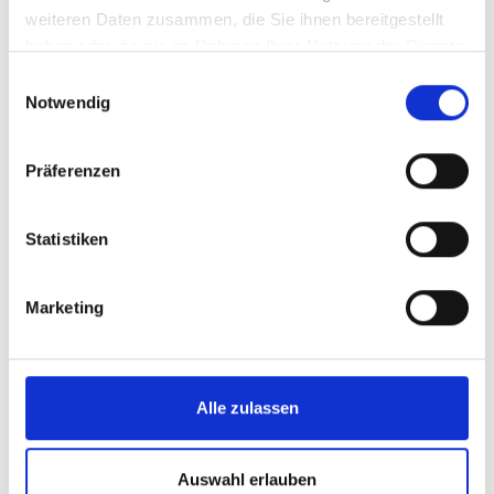
weiteren Daten zusammen, die Sie ihnen bereitgestellt
E-Mail Adresse
*
haben oder die sie im Rahmen Ihrer Nutzung der Dienste
Mit dem Absenden dieses Formulars erkläre ich mich
gesammelt haben.
Einwilligungsauswahl
damit einverstanden, dass meine Daten zur
Notwendig
Beantwortung meiner Kontaktanfrage verarbeitet und
gespeichert werden. Ich habe
die
Datenschutzerklärung
gelesen, verstanden und
Präferenzen
stimme zu. *
Broschüre anfordern
Statistiken
Marketing
Success Stories und
Alle zulassen
Referenzen
Auswahl erlauben