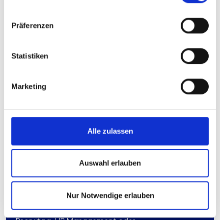
Präferenzen
Statistiken
Marketing
Wir machen die Menschen zum
Erfolgsfaktor für die Zukunft der
Bank
Alle zulassen
Die genossen­schaftliche Organisation steht wie
keine andere Gruppe für gelebte Kooperation. Wenn
es um „Mensch und Veränderung“ geht, arbeitet die
Auswahl erlauben
AWADO eng mit unserem Netzwerkpartner
GenoPersonalConsult GmbH, kurz GPC zusammen.
Mit maßgeschneiderten Lösungen und
Nur Notwendige erlauben
umfassender Expertise macht die GPC Banken seit
über 20 Jahren zukunftsfähig. Ob
Management