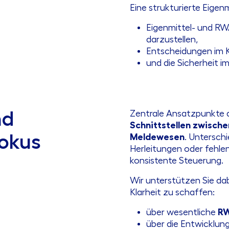
Eine strukturierte Eigen
Eigenmittel- und RW
darzustellen,
Entscheidungen im K
und die Sicherheit i
nd
Zentrale Ansatzpunkte d
Schnittstellen zwische
Fokus
Meldewesen
. Untersch
Herleitungen oder fehle
konsistente Steuerung.
Wir unterstützen Sie dab
Klarheit zu schaffen:
über wesentliche
RW
über die Entwicklung