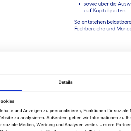
sowie über die Aus
auf Kapitalquoten.
So entstehen belastbar
Fachbereiche und Mana
zung
twicklung ihrer
Eigenmittelsteuerung
mit einem praxis
Ausgangssituation – einschließlich Geschäftsmodell, Portf
Details
sswerkstatt Eigenmitteloptimierung
. Sie bietet eine
Cookies
enziale zu identifizieren und ein proaktives RWA‑Manage
nhalte und Anzeigen zu personalisieren, Funktionen für soziale
Website zu analysieren. Außerdem geben wir Informationen zu I
r soziale Medien, Werbung und Analysen weiter. Unsere Partner