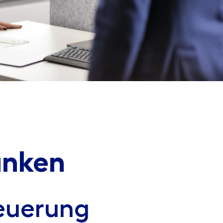
anken
teuerung