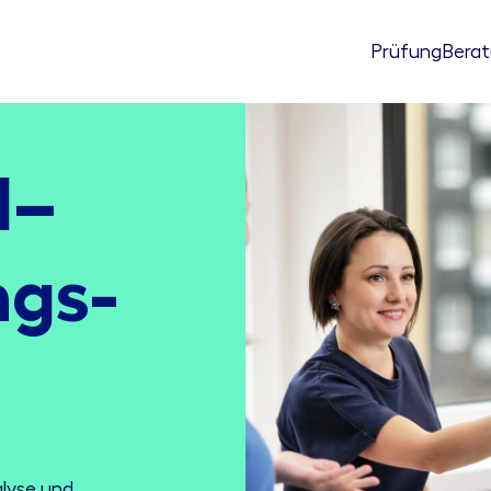
Prüfung
Bera
l–
gs­­
alyse und