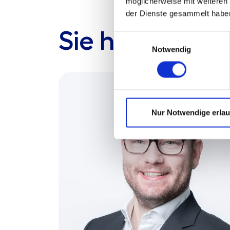
möglicherweise mit weiteren
der Dienste gesammelt habe
Sie haben Fra
Einwilligungsauswahl
Notwendig
Nur Notwendige erla