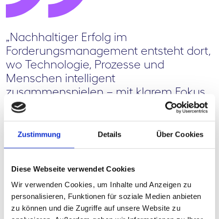
„Nachhaltiger Erfolg im
Forderungsmanagement entsteht dort,
wo Technologie, Prozesse und
Menschen intelligent
zusammenspielen – mit klarem Fokus
auf Kundenorientierung und operative
Exzellenz.“
Zustimmung
Details
Über Cookies
Lars Borchfeldt – Geschäftsführer mit fast 20
Jahren internationaler Führungserfahrung in
Operations und Collection.
Diese Webseite verwendet Cookies
Zuvor in leitenden Positionen bei GE Money
Wir verwenden Cookies, um Inhalte und Anzeigen zu
Services und Barclays Deutschland tätig.
personalisieren, Funktionen für soziale Medien anbieten
zu können und die Zugriffe auf unsere Website zu