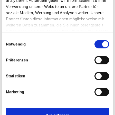
analysieren. Außerdem geben wir Informationen zu Ihrer
Verwendung unserer Website an unsere Partner für
soziale Medien, Werbung und Analysen weiter. Unsere
Partner führen diese Informationen möglicherweise mit
weiteren Daten zusammen, die Sie ihnen bereitgestellt
haben oder die sie im Rahmen Ihrer Nutzung der Dienste
gesammelt haben.
Einwilligungsauswahl
Notwendig
Präferenzen
Statistiken
Marketing
VR Inkasso GmbH – die
Genossenschaftslösung
Wir sind in der HmcS-Gruppe der Partner im