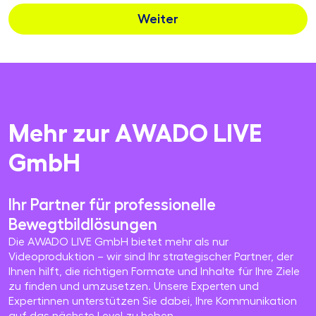
Weiter
Mehr zur AWADO LIVE
GmbH
Ihr Partner für professionelle
Bewegtbildlösungen
Die AWADO LIVE GmbH bietet mehr als nur
Videoproduktion – wir sind Ihr strategischer Partner, der
Ihnen hilft, die richtigen Formate und Inhalte für Ihre Ziele
zu finden und umzusetzen. Unsere Experten und
Expertinnen unterstützen Sie dabei, Ihre Kommunikation
auf das nächste Level zu heben.