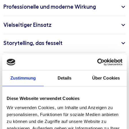
Professionelle und moderne Wirkung
Vielseitiger Einsatz
Storytelling, das fesselt
Maßgeschneiderte Formate
Zustimmung
Details
Über Cookies
Nachhaltiger und effizienter Content
Diese Webseite verwendet Cookies
Ihre Vorteile
Wir verwenden Cookies, um Inhalte und Anzeigen zu
personalisieren, Funktionen für soziale Medien anbieten
Ein professionell produziertes Video steigert die
zu können und die Zugriffe auf unsere Website zu
Sichtbarkeit Ihrer Marke, weckt Emotionen und bleibt im
analysieren. Außerdem geben wir Informationen zu Ihrer
Gedächtnis. Zudem kann es flexibel auf verschiedenen