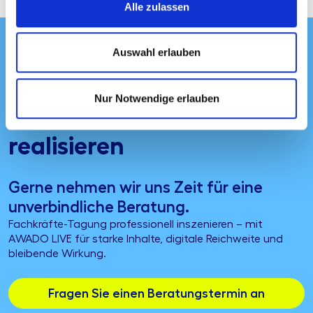
Alle zulassen
Auswahl erlauben
Jetzt Fachkräfte-Tagung
Nur Notwendige erlauben
mit AWADO LIVE
realisieren
Gerne nehmen wir uns Zeit für eine
unverbindliche Beratung.
Fachkräfte-Tagung professionell inszenieren – mit
AWADO LIVE für starke Inhalte, digitale Reichweite und
bleibende Wirkung.
Fragen Sie einen Beratungstermin an