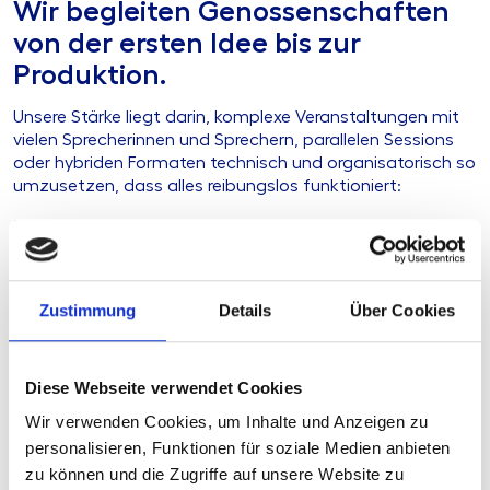
Wir begleiten Genossenschaften
von der ersten Idee bis zur
Produktion.
Unsere Stärke liegt darin, komplexe Veranstaltungen mit
vielen Sprecherinnen und Sprechern, parallelen Sessions
oder hybriden Formaten technisch und organisatorisch so
umzusetzen, dass alles reibungslos funktioniert:
Konzeption & Beratung:
Wir entwickeln gemeinsam mit
Ihnen das passende Veranstaltungsformat – digital,
hybrid oder vor Ort.
Zustimmung
Details
Über Cookies
Technische Umsetzung:
Von Kamerateams über Regie
bis hin zu Interaktionstools stellen wir die komplette
Infrastruktur.
Diese Webseite verwendet Cookies
Interaktive Einbindung:
Live-Umfragen, Q&A oder
Wir verwenden Cookies, um Inhalte und Anzeigen zu
Breakout-Sessions sorgen dafür, dass Fachkräfte aktiv
teilnehmen können.
personalisieren, Funktionen für soziale Medien anbieten
zu können und die Zugriffe auf unsere Website zu
Mehr Reichweite:
Durch hybride Übertragungen