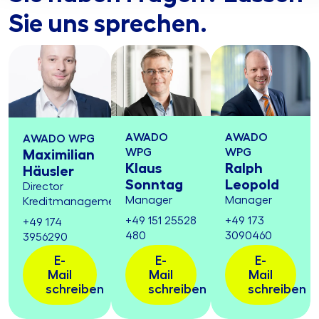
Sie uns sprechen.
AWADO
AWADO
AWADO WPG
WPG
WPG
Maximilian
Klaus
Ralph
Häusler
Sonntag
Leopold
Director
Manager
Manager
Kreditmanagement
+49 151 25528
+49 173
+49 174
480
3090460
3956290
E-
E-
E-
Mail
Mail
Mail
schreiben
schreiben
schreiben