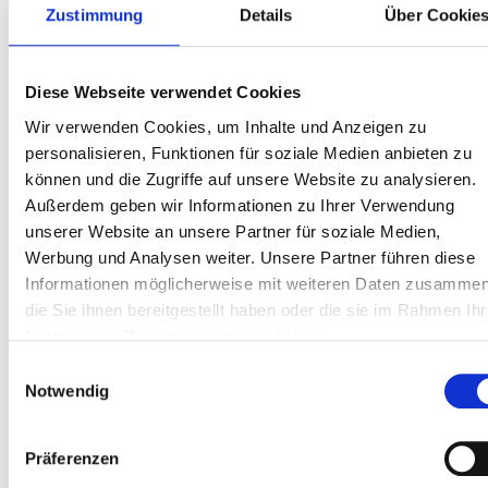
Zustimmung
Details
Über Cookie
Risikofrüherkennungskriterien
Ableitung von Kriterien für besondere
Geschäftsfelder, zum Beispiel Projektfinanzierungen
Definition angemessener Bagatellbeträge
Diese Webseite verwendet Cookies
Wir verwenden Cookies, um Inhalte und Anzeigen zu
6. Wirksamkeitsanalysen Forbearance
personalisieren, Funktionen für soziale Medien anbieten zu
Turnusmäßige Beurteilung der Wirksamkeit der
können und die Zugriffe auf unsere Website zu analysieren.
gewährten Forbearance-Maßnahmen
Außerdem geben wir Informationen zu Ihrer Verwendung
Ableitung von gesamtportfoliobezogenen und
unserer Website an unsere Partner für soziale Medien,
einzelpositionsbezogenen Erkenntnissen
Werbung und Analysen weiter. Unsere Partner führen diese
Informationen möglicherweise mit weiteren Daten zusammen
die Sie ihnen bereitgestellt haben oder die sie im Rahmen Ihr
Nutzung der Dienste gesammelt haben.
Einwilligungsauswahl
Notwendig
Präferenzen