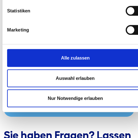
Statistiken
Marketing
Alle zulassen
Auf Wunsch begleiten wir Sie sowohl einmalig als
auch jährlich wiederkehrend mit unseren
Leistungen. Unsere Leistungen können Sie somit
Auswahl erlauben
auch als Dauerauftrag buchen!
Sie profitieren dabei von neusten Erkenntnissen aus
der aufsichtsrechtlichen Auslegung und erhalten
Nur Notwendige erlauben
beschlussfähige Validierungsnachweise zur direkten
Vorlage bei der Geschäftsleitung.
Sie haben Fragen? Lassen