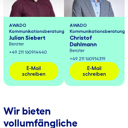
AWADO
AWADO
Kommunikationsberatung
Kommunikationsberatung
Julian Siebert
Christof
Dahlmann
Berater
Berater
+49 211 160914440
+49 211 160914319
E-Mail
E-Mail
schreiben
schreiben
Wir bieten
vollumfängliche