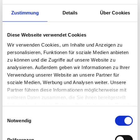
Zustimmung
Details
Über Cookies
Beratung
Kommunikation
Diese Webseite verwendet Cookies
Drei Fragen an Stefan Hoffmann,
Vorstandsvorsitzender, Volksbank Beckum-
Wir verwenden Cookies, um Inhalte und Anzeigen zu
Lippstadt eG
personalisieren, Funktionen für soziale Medien anbieten
zu können und die Zugriffe auf unsere Website zu
Hier geht's zum Interview
analysieren. Außerdem geben wir Informationen zu Ihrer
Verwendung unserer Website an unsere Partner für
soziale Medien, Werbung und Analysen weiter. Unsere
Partner führen diese Informationen möglicherweise mit
Sie haben Fragen? Lassen
weiteren Daten zusammen, die Sie ihnen bereitgestellt
haben oder die sie im Rahmen Ihrer Nutzung der Dienste
Sie uns sprechen.
gesammelt haben.
Einwilligungsauswahl
Notwendig
Präferenzen