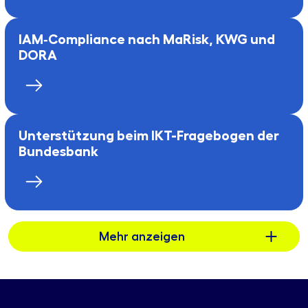
IAM‑Compliance nach MaRisk, KWG und
DORA
Unterstützung beim IKT-Fragebogen der
Bundesbank
Mehr anzeigen