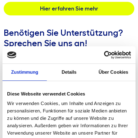
Hier erfahren Sie mehr
Benötigen Sie Unterstützung?
Sprechen Sie uns an!
Zustimmung
Details
Über Cookies
Diese Webseite verwendet Cookies
Wir verwenden Cookies, um Inhalte und Anzeigen zu
AWADO WPG
AWADO WPG
personalisieren, Funktionen für soziale Medien anbieten
Michael
Annika Müschen
zu können und die Zugriffe auf unsere Website zu
Liebeskind
Senior Manager
analysieren. Außerdem geben wir Informationen zu Ihrer
Senior Consultant
Verwendung unserer Website an unsere Partner für
+49 174 9399893