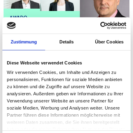
AWADO
AWADO
WPG
WPG
AWADO WPG
Berthold
Lea
Igor Sturm
Lui
Katharina
Senior Manager
Zustimmung
Details
Über Cookies
Manager
Kühlborn
Informationssicherhei
+49 211
IT-Auditorin
+49 69 69783337
160914536
+49 69
Diese Webseite verwendet Cookies
69783609
Wir verwenden Cookies, um Inhalte und Anzeigen zu
E-
E-
personalisieren, Funktionen für soziale Medien anbieten
Mail
Mail
E-Mail
zu können und die Zugriffe auf unsere Website zu
schreiben
schreiben
schreiben
analysieren. Außerdem geben wir Informationen zu Ihrer
Verwendung unserer Website an unsere Partner für
soziale Medien, Werbung und Analysen weiter. Unsere
Partner führen diese Informationen möglicherweise mit
weiteren Daten zusammen, die Sie ihnen bereitgestellt
haben oder die sie im Rahmen Ihrer Nutzung der Dienste