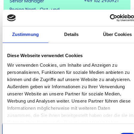
+49 162 2936921
Senior Manager
Region Nord-, Ost- und
Westdeutschland
+49 160 93049118
E-Mail
E-Mail schreiben
schreiben
Zustimmung
Details
Über Cookies
Diese Webseite verwendet Cookies
Wir verwenden Cookies, um Inhalte und Anzeigen zu
Unsere beliebtesten
personalisieren, Funktionen für soziale Medien anbieten zu
können und die Zugriffe auf unsere Website zu analysieren.
Arbeitshilfen
Außerdem geben wir Informationen zu Ihrer Verwendung
unserer Website an unsere Partner für soziale Medien,
Vertrauen Sie auf unsere Expertise entdecken Sie unsere
Werbung und Analysen weiter. Unsere Partner führen diese
Arbeitshilfen und Muster-Angemessenheitsberichte in
Informationen möglicherweise mit weiteren Daten
unserem AWADO-Shop.
zusammen, die Sie ihnen bereitgestellt haben oder die sie im
Rahmen Ihrer Nutzung der Dienste gesammelt haben.
ICAAP-Risikoinventur
Einwilligungsauswahl