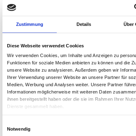
Vollständige und revisionssichere Dokumentation
Effizientes Monitoring und laufende Aktualisierung
Synergien für die interne Revision
Zustimmung
Details
Über 
Zu kostenfreien Info-Webinaren
Diese Webseite verwendet Cookies
Wir verwenden Cookies, um Inhalte und Anzeigen zu persona
Kunden im Interview
Funktionen für soziale Medien anbieten zu können und die Zug
unsere Website zu analysieren. Außerdem geben wir Informa
Wie sich Wertpapier-Compliance effizient und
Ihrer Verwendung unserer Website an unsere Partner für soz
rechtssicher umsetzen lässt?
Mark Brunner,
Medien, Werbung und Analysen weiter. Unsere Partner führe
Compliance-Manager WpHG bei der Hamburger
Informationen möglicherweise mit weiteren Daten zusammen,
Volksbank eG
, gibt spannende Einblicke in den Einsatz
von ForumWPC. Jetzt reinhören!
ihnen bereitgestellt haben oder die sie im Rahmen Ihrer Nut
Dienste gesammelt haben.
Einwilligungsauswahl
Notwendig