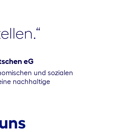
llen.“
itschen eG
nomischen und sozialen
eine nachhaltige
 uns