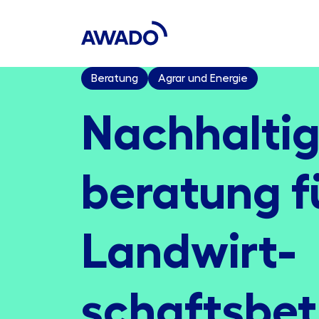
Beratung
Agrar und Energie
Nachhaltig
beratung f
Land­wirt­
schafts­bet