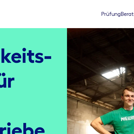
Prüfung
Bera
keits­
ür
riebe