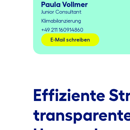
Paula Vollmer
Junior Consultant
Klimabilanzierung
+49 211 160914860
E-Mail schreiben
Effiziente St
transparent