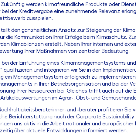
ünftig werden klimafreundliche Produkte oder Dienstl
 bei der Kreditvergabe eine zunehmende Relevanz erlan
 Wettbewerb ausspielen.
llt den ganzheitlichen Ansatz zur Steigerung der Klima
e für die Kommunikation Ihrer Erfolge beim Klimaschutz. Z
den Klimabilanzen erstellt. Neben Ihrer internen und ext
 Bewertung Ihrer Maßnahmen von zentraler Bedeutung.
e bei der Einführung eines Klimamanagementsystems und be
e“ qualifizieren und integrieren wir Sie in den Implementi
stig ein Managementsystem erfolgreich zu implementieren 
amanagements in Ihrer Betriebsorganisation und bei der 
ng Ihrer Ressourcen bei. Gleiches trifft auch auf die 
 Artikelauswertungen im Agrar-, Obst- und Gemüsehande
chhaltigkeitsberaterinnen und -berater profitieren Sie 
che Berichterstattung nach der Corporate Sustainability
ngen uns aktiv in die Arbeit nationaler und europäischer
ühzeitig über aktuelle Entwicklungen informiert werden.