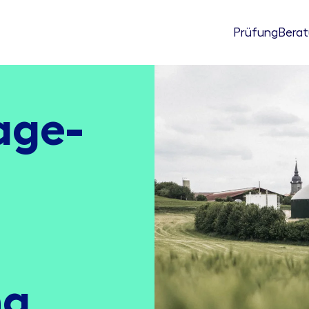
Prüfung
Bera
age­
ng