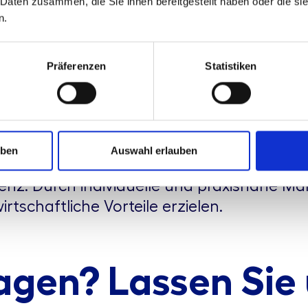
 Daten zusammen, die Sie ihnen bereitgestellt haben oder die s
e zu erreichen und g
n.
en.“
Präferenzen
Statistiken
uben
Auswahl erlauben
eschneiderten Lösungen und der doppelte
ienz. Durch individuelle und praxisnahe 
tschaftliche Vorteile erzielen.
agen? Lassen Sie