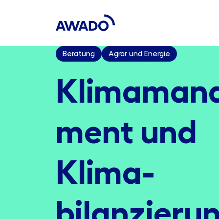
Beratung
Agrar und Energie
Klima­man
ment und
Klima­
bilanzieru