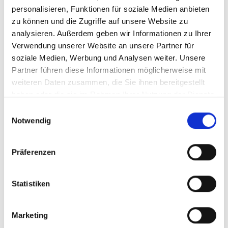
personalisieren, Funktionen für soziale Medien anbieten
zu können und die Zugriffe auf unsere Website zu
analysieren. Außerdem geben wir Informationen zu Ihrer
Verwendung unserer Website an unsere Partner für
soziale Medien, Werbung und Analysen weiter. Unsere
Partner führen diese Informationen möglicherweise mit
weiteren Daten zusammen, die Sie ihnen bereitgestellt
AWADO
AWADO
haben oder die sie im Rahmen Ihrer Nutzung der Dienste
Mittelstandsberatung
Mittelstandsberatung
gesammelt haben.
Einwilligungsauswahl
Dr. Simone
Jan-Ulf Holz
Notwendig
Roscher
Prokurist
Prokuristin
+49 385 34332151
Präferenzen
+49 302 64727051
E-Mail
E-Mail
schreiben
schreiben
Statistiken
Marketing