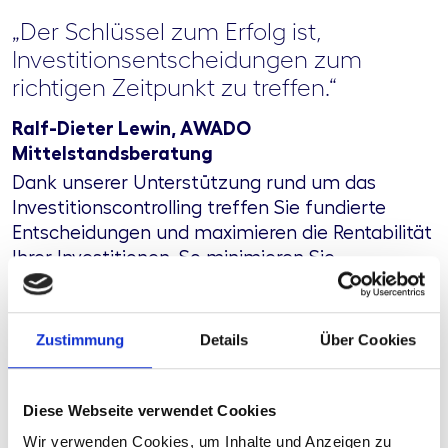
„Der Schlüssel zum Erfolg ist,
Investitionsentscheidungen zum
richtigen Zeitpunkt zu treffen.“
Ralf-Dieter Lewin, AWADO
Mittelstandsberatung
Dank unserer Unterstützung rund um das
Investitionscontrolling treffen Sie fundierte
Entscheidungen und maximieren die Rentabilität
Ihrer Investitionen. So minimieren Sie
gleichzeitig Risiken und sichern die finanzielle
Stabilität Ihres Unternehmens.
Zustimmung
Details
Über Cookies
Sie haben Fragen? Lassen
Diese Webseite verwendet Cookies
Sie uns sprechen.
Wir verwenden Cookies, um Inhalte und Anzeigen zu