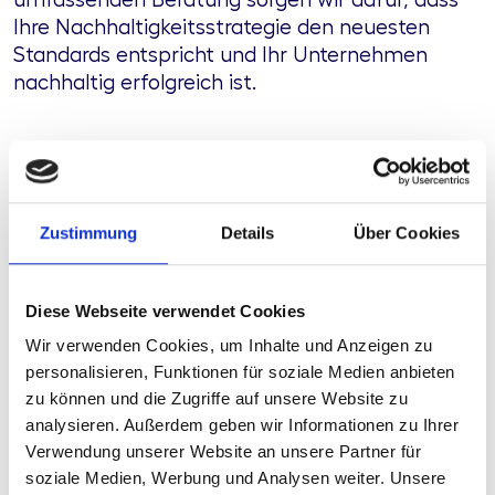
Ihre Nachhaltigkeitsstrategie den neuesten
Standards entspricht und Ihr Unternehmen
nachhaltig erfolgreich ist.
Sie haben Fragen? Lassen
Sie uns sprechen.
Zustimmung
Details
Über Cookies
Diese Webseite verwendet Cookies
Wir verwenden Cookies, um Inhalte und Anzeigen zu
personalisieren, Funktionen für soziale Medien anbieten
AWADO
AWADO
zu können und die Zugriffe auf unsere Website zu
Mittelstandsberatung
Mittelstandsbe
AWADO
Jochen
Ralf-
analysieren. Außerdem geben wir Informationen zu Ihrer
Mittelstandsberatung
Lohaus
Dieter
Verwendung unserer Website an unsere Partner für
Michael
Lewin
Senior
soziale Medien, Werbung und Analysen weiter. Unsere
Wörner