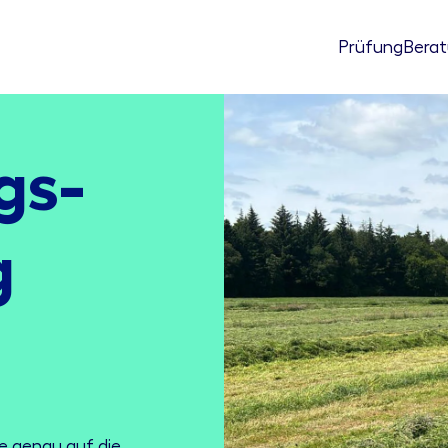
Prüfung
Bera
gs­
g
e genau auf die