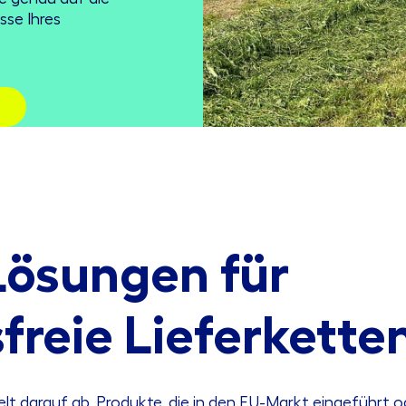
sse Ihres
 Lösungen für
reie Lieferkette
t darauf ab, Produkte, die in den EU-Markt eingeführt o