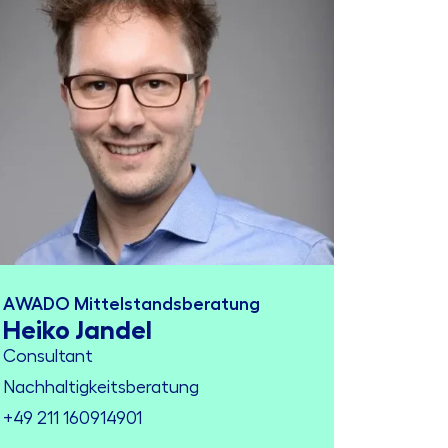
AWADO Mittelstandsberatung
Heiko Jandel
Consultant
Nachhaltigkeitsberatung
+49 211 160914901