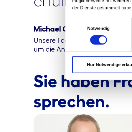
erfüllen.“
möglicherweise mit weiteren
der Dienste gesammelt habe
Einwilligungsauswahl
Michael Christian Wörner, 
Notwendig
Unsere Fachleute unterstützen S
um die Anforderungen der Entw
Nur Notwendige erla
Sie haben Fr
sprechen.