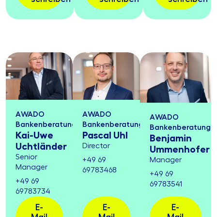
AWADO
AWADO
AWADO
Bankenberatung
Bankenberatung
Bankenberatung
Kai-Uwe
Pascal Uhl
Benjamin
Uchtländer
Director
Ummenhofer
Senior
+49 69
Manager
Manager
69783468
+49 69
+49 69
69783541
69783734
E-
E-
E-