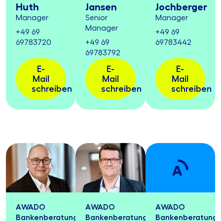
Huth
Jansen
Jochberger
Manager
Senior
Manager
Manager
+49 69
+49 69
69783720
+49 69
69783442
69783792
E-
E-
E-
Mail
Mail
Mail
schreiben
schreiben
schreiben
AWADO
AWADO
AWADO
Bankenberatung
Bankenberatung
Bankenberatung