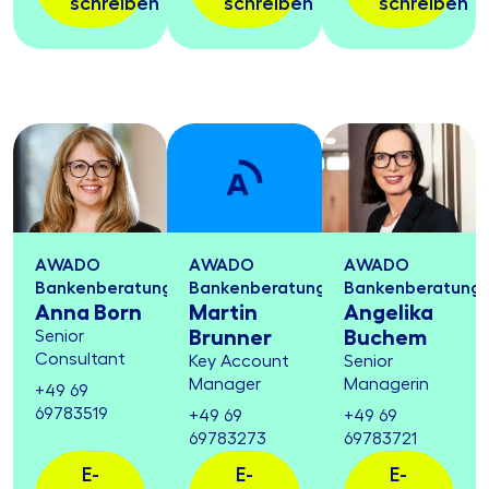
schreiben
schreiben
schreiben
AWADO
AWADO
AWADO
Bankenberatung
Bankenberatung
Bankenberatung
Anna Born
Martin
Angelika
Brunner
Buchem
Senior
Consultant
Key Account
Senior
Manager
Managerin
+49 69
69783519
+49 69
+49 69
69783273
69783721
E-
E-
E-