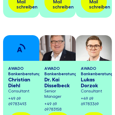
Mail
Mail
Mail
schreiben
schreiben
schreiben
AWADO
AWADO
AWADO
Bankenberatung
Bankenberatung
Bankenberatung
Christian
Dr. Kai
Lukas
Diehl
Disselbeck
Dorzok
Consultant
Senior
Consultant
Manager
+49 69
+49 69
69783493
+49 69
69783369
69783158