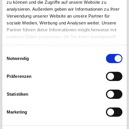
zu können und die Zugriffe auf unsere Website zu
AWADO
AWADO
AWADO
analysieren. Außerdem geben wir Informationen zu Ihrer
Bankenberatung
Bankenberatung
Bankenberatung
Verwendung unserer Website an unsere Partner für
Matthias
Helena
Florian
soziale Medien, Werbung und Analysen weiter. Unsere
Lanig
Leonhard
Martl
Partner führen diese Informationen möglicherweise mit
Senior
Senior
Geschäftsführer
weiteren Daten zusammen, die Sie ihnen bereitgestellt
Manager
Consultant
+49 69
haben oder die sie im Rahmen Ihrer Nutzung der Dienste
+49 69
+49 69
69783758
gesammelt haben.
69783189
69783778
Einwilligungsauswahl
Notwendig
E-
E-
E-
Mail
Mail
Mail
schreiben
schreiben
schreiben
Präferenzen
Statistiken
Marketing