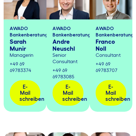
AWADO
AWADO
AWADO
Bankenberatung
Bankenberatung
Bankenberatung
Sarah
Andre
Franco
Munir
Neuschl
Noll
Managerin
Senior
Consultant
Consultant
+49 69
+49 69
69783374
+49 69
69783707
69783085
E-
E-
E-
Mail
Mail
Mail
schreiben
schreiben
schreiben