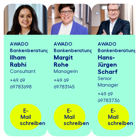
AWADO
AWADO
AWADO
Bankenberatung
Bankenberatung
Bankenberatung
Ilham
Margit
Hans-
Rabhi
Rohe
Jürgen
Scharf
Consultant
Managerin
Senior
+49 69
+49 69
Manager
69783698
69783145
+49 69
69783736
E-
E-
E-
Mail
Mail
Mail
schreiben
schreiben
schreiben