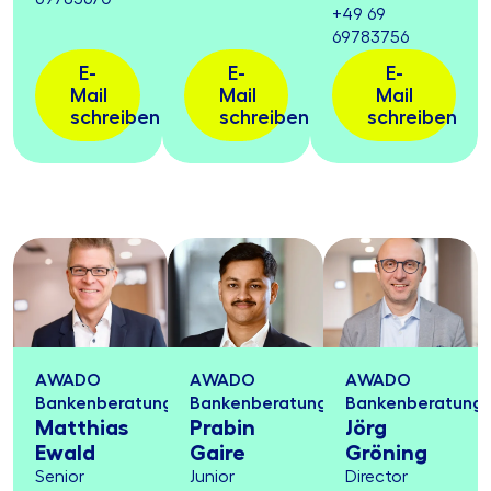
+49 69
69783756
E-
E-
E-
Mail
Mail
Mail
schreiben
schreiben
schreiben
AWADO
AWADO
AWADO
Bankenberatung
Bankenberatung
Bankenberatung
Matthias
Prabin
Jörg
Ewald
Gaire
Gröning
Senior
Junior
Director