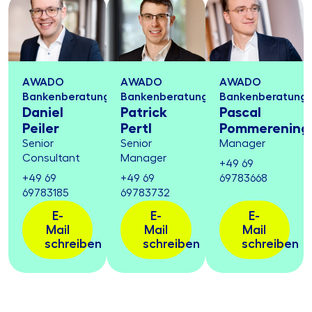
AWADO
AWADO
AWADO
Bankenberatung
Bankenberatung
Bankenberatung
Daniel
Patrick
Pascal
Peiler
Pertl
Pommerening
Senior
Senior
Manager
Consultant
Manager
+49 69
+49 69
+49 69
69783668
69783185
69783732
E-
E-
E-
Mail
Mail
Mail
schreiben
schreiben
schreiben