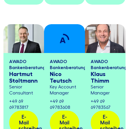
AWADO
AWADO
AWADO
Bankenberatung
Bankenberatung
Bankenberatung
Hartmut
Nico
Klaus
Stoltmann
Teutsch
Thimm
Senior
Key Account
Senior
Consultant
Manager
Manager
+49 69
+49 69
+49 69
69783817
69783608
69783567
E-
E-
E-
Mail
Mail
Mail
schreiben
schreiben
schreiben