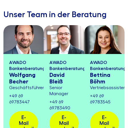
Unser Team in der Beratung
AWADO
AWADO
AWADO
Bankenberatung
Bankenberatung
Bankenberatung
Wolfgang
David
Bettina
Becher
Bleiß
Böhm
Geschäftsführer
Senior
Vertriebsassistent
Manager
+49 69
+49 69
69783447
+49 69
69783545
69783490
E-
E-
E-
Mail
Mail
Mail