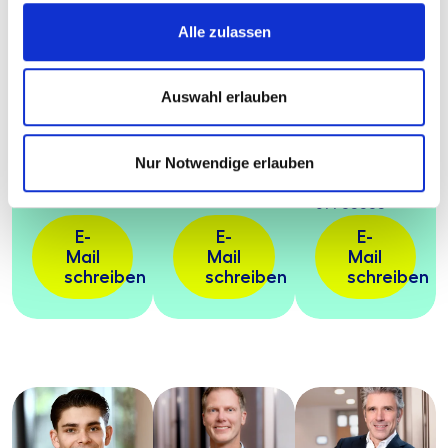
Alle zulassen
AWADO
AWADO
AWADO
Bankenberatung
Bankenberatung
Bankenberatung
Alexander
Christine
Ralf
Auswahl erlauben
May
Messer
Michel
Manager
Vertriebsassistentin
Senior
Manager
Nur Notwendige erlauben
+49 6969
+49 69
7835 38
69783896
+49 69
69783383
E-
E-
E-
Mail
Mail
Mail
schreiben
schreiben
schreiben