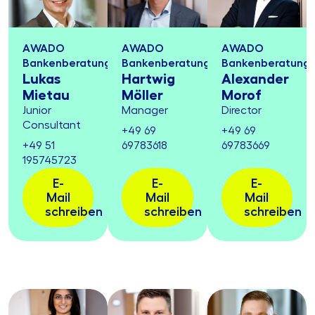
AWADO
AWADO
AWADO
Bankenberatung
Bankenberatung
Bankenberatung
Lukas
Hartwig
Alexander
Mietau
Möller
Morof
Junior
Manager
Director
Consultant
+49 69
+49 69
+49 51
69783618
69783669
195745723
E-
E-
E-
Mail
Mail
Mail
schreiben
schreiben
schreiben