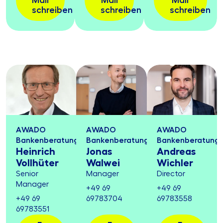
Mail
Mail
Mail
schreiben
schreiben
schreiben
AWADO
AWADO
AWADO
Bankenberatung
Bankenberatung
Bankenberatung
Heinrich
Jonas
Andreas
Vollhüter
Walwei
Wichler
Senior
Manager
Director
Manager
+49 69
+49 69
+49 69
69783704
69783558
69783551