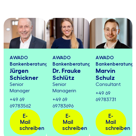
AWADO
AWADO
AWADO
Bankenberatung
Bankenberatung
Bankenberatung
Jürgen
Dr. Frauke
Marvin
Schickner
Schlütz
Schulz
Senior
Senior
Consultant
Manager
Managerin
+49 69
+49 69
+49 69
69783731
69783562
69783696
E-
E-
E-
Mail
Mail
Mail
schreiben
schreiben
schreiben