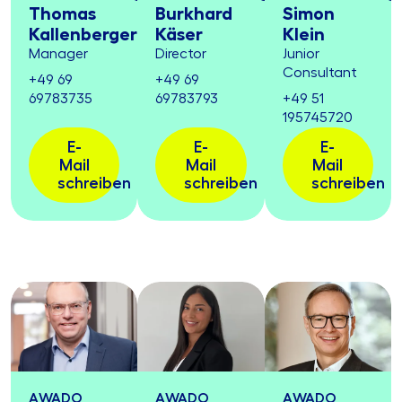
Thomas
Burkhard
Simon
Kallenberger
Käser
Klein
Manager
Director
Junior
Consultant
+49 69
+49 69
69783735
69783793
+49 51
195745720
E-
E-
E-
Mail
Mail
Mail
schreiben
schreiben
schreiben
AWADO
AWADO
AWADO