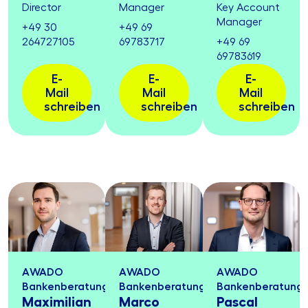
Director
Manager
Key Account
Manager
+49 30
+49 69
264727105
69783717
+49 69
69783619
E-
E-
E-
Mail
Mail
Mail
schreiben
schreiben
schreiben
AWADO
AWADO
AWADO
Bankenberatung
Bankenberatung
Bankenberatung
Maximilian
Marco
Pascal