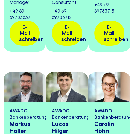
Manager
Consultant
+49 69
+49 69
+49 69
69783713
69783637
69783712
E-
E-
E-
Mail
Mail
Mail
schreiben
schreiben
schreiben
AWADO
AWADO
AWADO
Bankenberatung
Bankenberatung
Bankenberatung
Markus
Lucas
Carolin
Haller
Hilger
Höhn