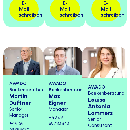
E-
E-
E-
Mail
Mail
Mail
schreiben
schreiben
schreiben
AWADO
AWADO
AWADO
Bankenberatung
Bankenberatung
Bankenberatung
Martin
Max
Louisa
Duffner
Eigner
Antonia
Senior
Manager
Lammers
Manager
+49 69
Senior
+49 69
69783843
Consultant
69783670