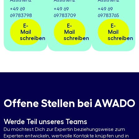
+49 69
+49 69
+49 69
69783798
69783709
69783765
E-
E-
E-
Mail
Mail
Mail
schreiben
schreiben
schreiben
Offene Stellen bei AWADO
Werde Teil unseres Teams
Du möchtest Dich zur Expertin beziehungsweise zum
Experten entwickeln, wertvolle Kontakte knüpfen und in